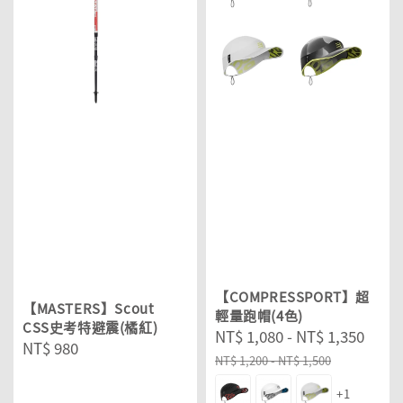
【COMPRESSPORT】超
【MASTERS】Scout
輕量跑帽(4色)
CSS史考特避震(橘紅)
Sale
NT$ 1,080
-
NT$ 1,350
Reg
Regular
NT$ 980
price
pric
NT$ 1,200
-
NT$ 1,500
price
+1