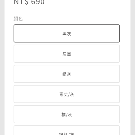
Regular
NT$ 690
price
顏色
黑灰
灰黑
綠灰
青丈/灰
橘/灰
粉紅/灰