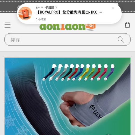
立即登入
🎉登入會員・領取您的專屬折扣券！
R******
已購買了
【ROYALPRO】全分離乳清蛋白-1KG -多口味任選｜可加購湯匙
5 小時前
搜尋