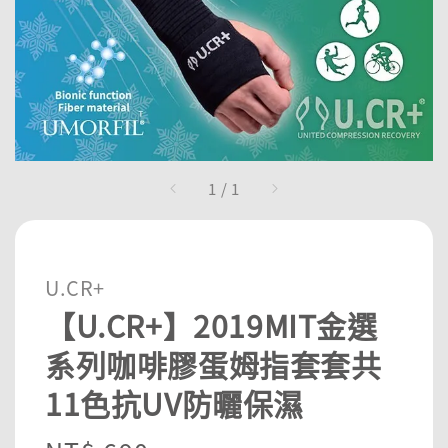
1
/
1
U.CR+
【U.CR+】2019MIT金選
系列咖啡膠蛋姆指套套共
11色抗UV防曬保濕