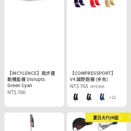
【INCYLENCE】跑步運
【COMPRESSPORT】
動機能襪 Disrupts
V4 越野跑襪 (多色)
Green Cyan
Sale
NT$ 765
Regular
NT$ 850
Regular
NT$ 780
price
price
+22
price
夏日大FUN送