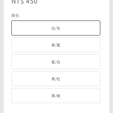
Regular
NT$ 450
price
顏色
白/灰
黑/藍
藍/白
黑/紅
黑/綠