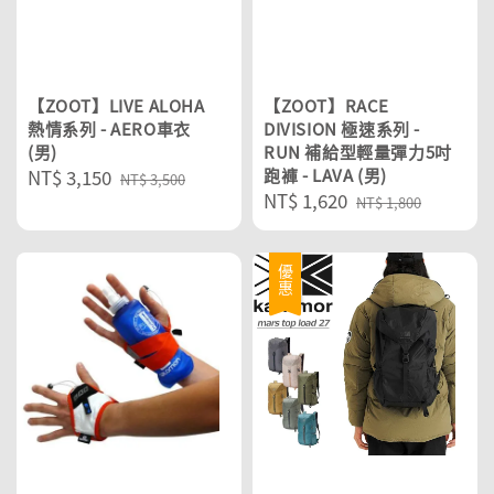
【ZOOT】LIVE ALOHA
【ZOOT】RACE
熱情系列 - AERO車衣
DIVISION 極速系列 -
(男)
RUN 補給型輕量彈力5吋
Sale
NT$ 3,150
Regular
跑褲 - LAVA (男)
NT$ 3,500
Sale
NT$ 1,620
Regular
price
price
NT$ 1,800
price
price
優惠