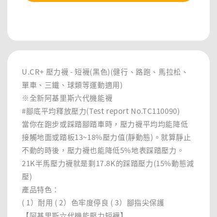
分享
U.CR+ 壓力襪 - 短襪(黑色)(健行、路跑、馬拉松、
單車、三鐵、球類等運動適用)
※全新阿基里斯六代機能襪
#腳底平均釋放壓力(Test report No.TC110090)
當你在跑步或踩踏腳踏車時，壓力襪平均均能降低
接觸地面或踏板13~18%壓力值(靜動態)。就算靜止
不動的時後，壓力襪也能降低5%地表踩踏壓力。
21K半馬壓力襪就是剩17.8K的踩踏壓力(15%動態減
壓)
產品特色：
( 1）耐用 ( 2）色牢度停良 ( 3）腳指尖保護
【阿基里斯六代機能壓力短襪】