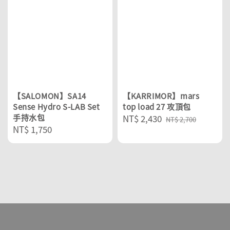
【SALOMON】SA14
【KARRIMOR】mars
Sense Hydro S-LAB Set
top load 27 攻頂包
手持水包
Sale
NT$ 2,430
Regular
NT$ 2,700
Regular
NT$ 1,750
price
price
price