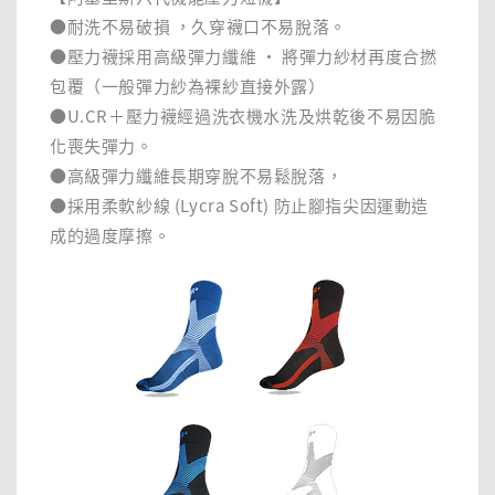
●耐洗不易破損 ，久穿襪口不易脫落。
●壓力襪採用高級彈力纖維 · 將彈力紗材再度合撚
包覆（一般彈力紗為裸紗直接外露）
●U.CR＋壓力襪經過洗衣機水洗及烘乾後不易因脆
化喪失彈力。
●高級彈力纖維長期穿脫不易鬆脫落，
●採用柔軟紗線 (Lycra Soft) 防止腳指尖因運動造
成的過度摩擦。