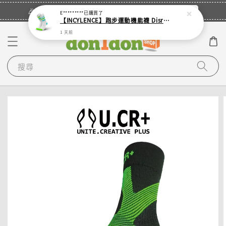
立即登入
🎉登入會員・領取您的專屬折扣券！
E*********
已購買了
【INCYLENCE】跑步運動機能襪 Disrupts Green Cyan
1 天前
搜尋