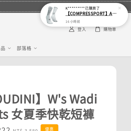
K*********
已購買了
【COMPRESSPORT】Aero空力襪 2.0
16 小時前
登入
購物車
給品
部落格
UDINI】W's Wadi
rts 女夏季快乾短褲
222
Regular
優惠
NT$ 3,580