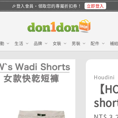
立即登入
🎉登入會員・領取您的專屬折扣券！
動
生活
品牌
女裝
男裝
配件
補
Houdini
【HO
sho
Sale
NT$ 3,