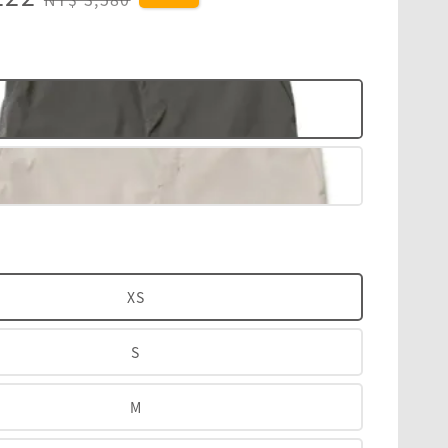
price
綠
XS
S
M