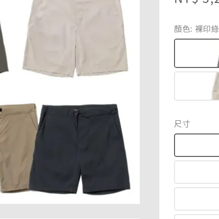
price
顏色
: 裸印
尺寸