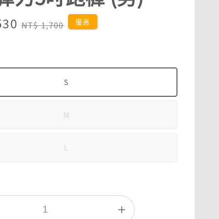
530
Regular
優惠
NT$ 1,700
price
S
M
L