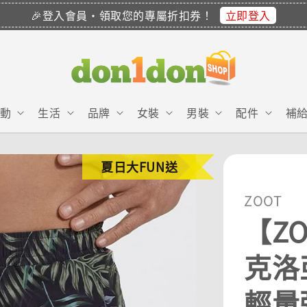
立即登入
🎉登入會員・領取您的專屬折扣券！
動
生活
品牌
女裝
男裝
配件
補
夏日大FUN送
ZOOT
【ZO
克洛亞
輕量