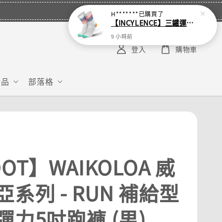
H*******
已購買了
【INCYLENCE】三鐵運動機能襪 Wildness Inferno
9 小時前
登入
購物車
給品
部落格
OT】WAIKOLOA 威
系列 - RUN 補給型
彈力5吋跑褲 (男)