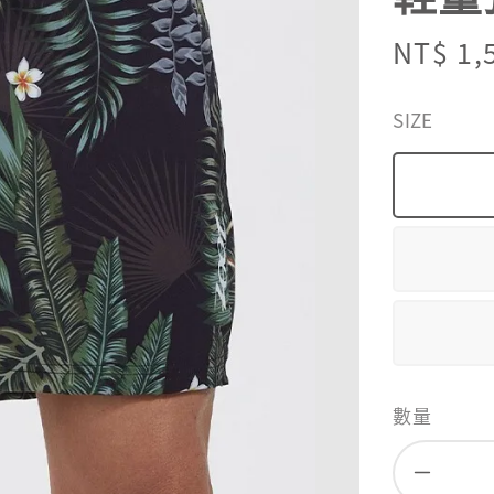
Sale
NT$ 1,
price
SIZE
數量