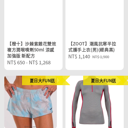
【橙十】沙棘紫錐花雙效
【ZOOT】潮風抗寒半拉
複方潤喉噴劑50ml 涼感
式護手上衣(男)(經典黑)
加強版 新配方
Sale
NT$ 1,140
Regular
NT$ 1,900
Regular
NT$ 650
-
NT$ 1,268
price
price
price
夏日大FUN送
夏日大FUN送