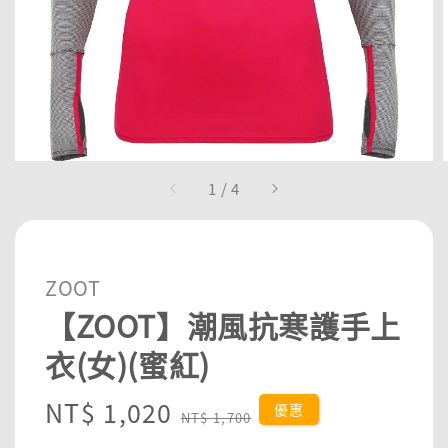
1
/
4
ZOOT
【ZOOT】潮風抗寒護手上
衣(女)(蜜紅)
Sale
NT$ 1,020
Regular
優惠
NT$ 1,700