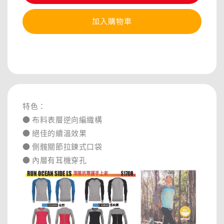
加入購物車
分享
特色：
● 布料表層逆向編織構
● 絕佳的續溫效果
● 側髖關節拉鍊式口袋
● 內層有耳機穿孔