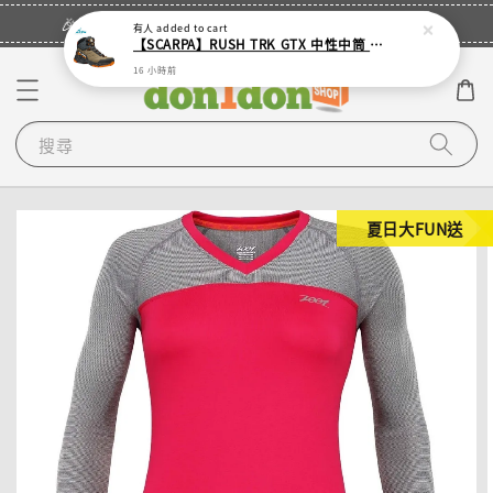
立即登入
🎉登入會員・領取您的專屬折扣券！
有人
added to cart
【SCARPA】RUSH TRK GTX 中性中筒 GTX 登山鞋(多色)
16 小時前
搜尋
夏日大FUN送