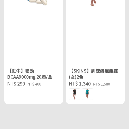
【紅牛】聰勁
【SKINS】訓練級飄飄褲
BCAA9000mg 20顆/盒
(女)2色
Sale
NT$ 299
Regular
Sale
NT$ 1,340
Regular
NT$ 400
NT$ 1,580
price
price
price
price