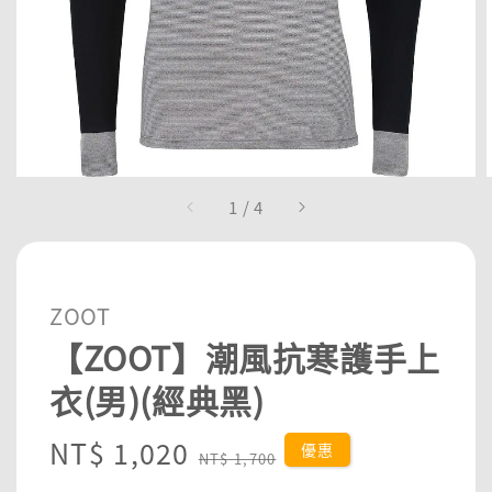
1
/
4
ZOOT
【ZOOT】潮風抗寒護手上
衣(男)(經典黑)
Sale
NT$ 1,020
Regular
優惠
NT$ 1,700