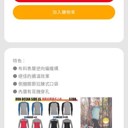
加入購物車
分享
特色：
● 布料表層逆向編織構
● 絕佳的續溫效果
● 側髖關節拉鍊式口袋
● 內層有耳機穿孔