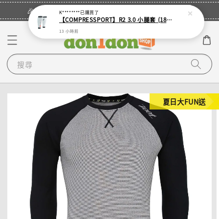
立即登入
🎉登入會員・領取您的專屬折扣券！
K********
已購買了
【COMPRESSPORT】R2 3.0 小腿套 (18色可選)
13 小時前
搜尋
夏日大FUN送