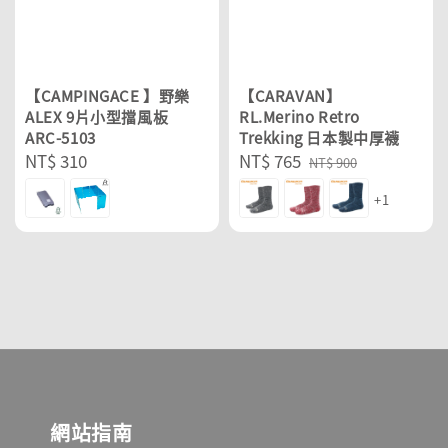
【CAMPINGACE 】野樂
【CARAVAN】
ALEX 9片小型擋風板
RL.Merino Retro
ARC-5103
Trekking 日本製中厚襪
Regular
NT$ 310
Sale
NT$ 765
Regular
NT$ 900
price
price
price
+1
網站指南