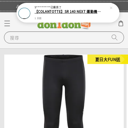
立即登入
🎉登入會員・領取您的專屬折扣券！
S***********
已購買了
【COLANTOTTE】SR 140 NEXT 運動機能磁石項圈
1 天前
搜尋
夏日大FUN送