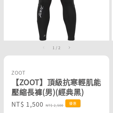
1
/
2
ZOOT
【ZOOT】頂級抗寒輕肌能
壓縮長褲(男)(經典黑)
Sale
NT$ 1,500
Regular
優惠
NT$ 2,500