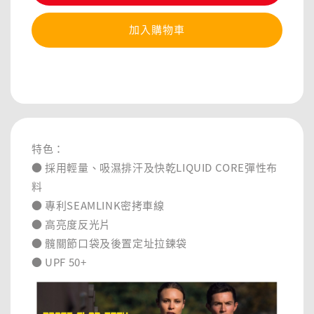
加入購物車
分享
特色：
● 採用輕量、吸濕排汗及快乾LIQUID CORE彈性布
料
● 專利SEAMLINK密拷車線
● 高亮度反光片
● 髖關節口袋及後置定址拉鍊袋
● UPF 50+