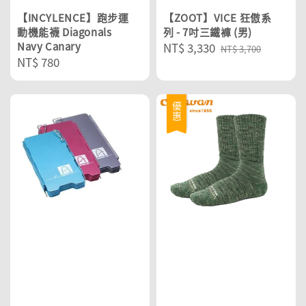
【INCYLENCE】跑步運
【ZOOT】VICE 狂傲系
動機能襪 Diagonals
列 - 7吋三鐵褲 (男)
Navy Canary
Sale
NT$ 3,330
Regular
NT$ 3,700
Regular
NT$ 780
price
price
price
優惠