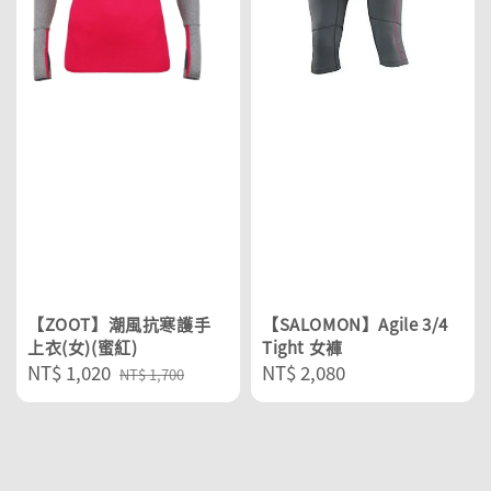
【ZOOT】潮風抗寒護手
【SALOMON】Agile 3/4
上衣(女)(蜜紅)
Tight 女褲
Sale
NT$ 1,020
Regular
Regular
NT$ 2,080
NT$ 1,700
price
price
price