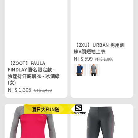
【2XU】URBAN 男用訓
練V領短袖上衣
Sale
NT$ 599
Regular
NT$ 1,800
【ZOOT】PAULA
price
price
FINDLAY 聯名限定款 -
快速排汗底層衣 - 冰湖綠
(女)
Sale
NT$ 1,305
Regular
NT$ 1,450
price
price
夏日大FUN送