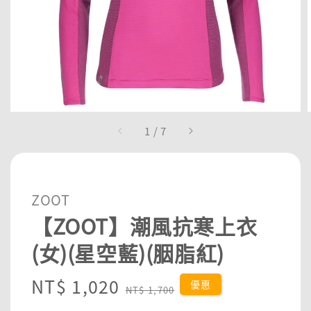
1
/
7
ZOOT
【ZOOT】潮風抗寒上衣
(女)(星空藍)(胭脂紅)
Sale
NT$ 1,020
Regular
優惠
NT$ 1,700