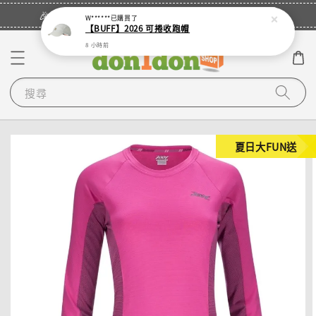
立即登入
🎉登入會員・領取您的專屬折扣券！
W******
已購買了
【BUFF】2026 可捲收跑帽
8 小時前
搜尋
夏日大FUN送