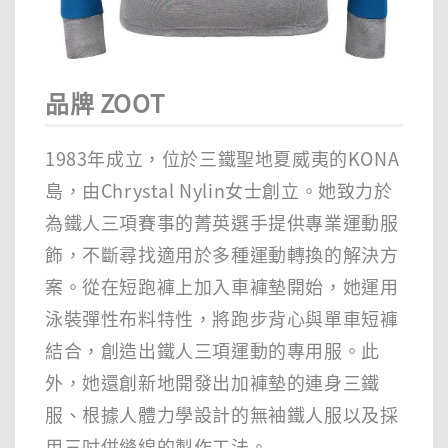
品牌 ZOOT
1983年成立，位於三鐵聖地夏威夷的KONA
島，由Chrystal Nylin女士創立。她致力於
為鐵人三項賽事的菁英選手提供專業運動服
飾，不斷尋找適用於多種運動轉換的解決方
案。從在短跑褲上加入車褲墊開始，她運用
泳裝彈性布料特性，將跑步背心與單車短褲
結合，創造出鐵人三項運動的專用服。此
外，她還創新地開發出加褲墊的連身三鐵
服、根據人體力學設計的無袖鐵人服以及採
用三吋併縫線的製作工法。