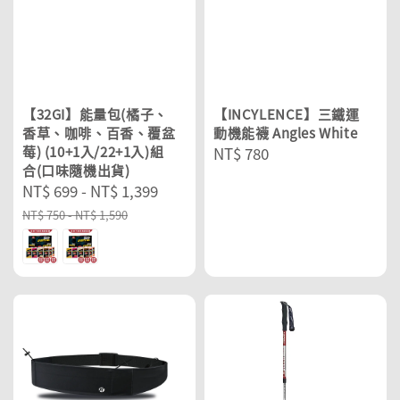
【32GI】能量包(橘子、
【INCYLENCE】三鐵運
香草、咖啡、百香、覆盆
動機能襪 Angles White
莓) (10+1入/22+1入)組
Regular
NT$ 780
合(口味隨機出貨)
price
Sale
NT$ 699
-
NT$ 1,399
Regular
price
price
NT$ 750
-
NT$ 1,590