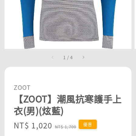
1
/
4
ZOOT
【ZOOT】潮風抗寒護手上
衣(男)(炫藍)
Sale
NT$ 1,020
Regular
優惠
NT$ 1,700