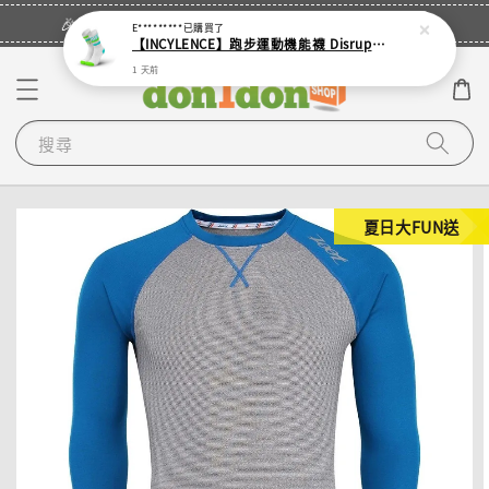
立即登入
🎉登入會員・領取您的專屬折扣券！
E*********
已購買了
【INCYLENCE】跑步運動機能襪 Disrupts Green Cyan
1 天前
搜尋
夏日大FUN送