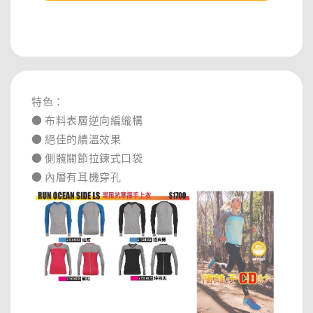
分享
特色：
● 布料表層逆向編織構
● 絕佳的續溫效果
● 側髖關節拉鍊式口袋
● 內層有耳機穿孔