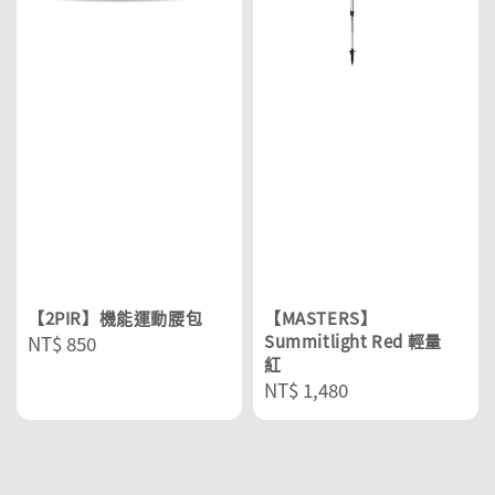
【2PIR】機能運動腰包
【MASTERS】
Regular
NT$ 850
Summitlight Red 輕量
紅
price
Regular
NT$ 1,480
price