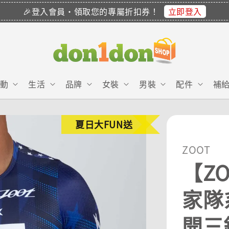
立即登入
🎉登入會員・領取您的專屬折扣券！
動
生活
品牌
女裝
男裝
配件
補
夏日大FUN送
ZOOT
【ZO
家隊系
開三鐵