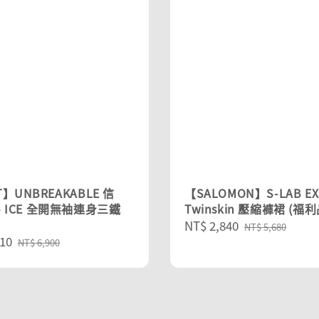
】UNBREAKABLE 信
【SALOMON】S-LAB E
- ICE 全開無袖連身三鐵
Twinskin 壓縮褲裙 (福利
Sale
NT$ 2,840
Regular
NT$ 5,680
10
Regular
price
price
NT$ 6,900
price