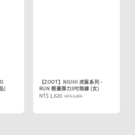
XO
【ZOOT】NIUHI 虎鯊系列 -
品)
RUN 輕量彈力3吋跑褲 (女)
Sale
NT$ 1,620
Regular
NT$ 1,800
price
price