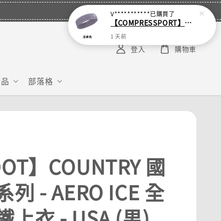
V***********
已購買了
【COMPRESSPORT】窄版止汗呼吸頭帶2.0_【零碼】
1 天前
登入
購物車
給品
部落格
OT】COUNTRY 國
列 - AERO ICE 全
上衣 - USA (男)