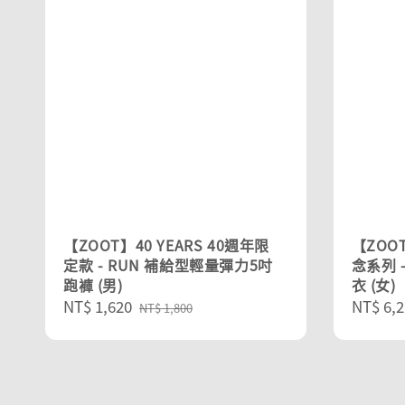
【ZOOT】40 YEARS 40週年限
【ZOOT
定款 - RUN 補給型輕量彈力5吋
念系列 
跑褲 (男)
衣 (女)
Sale
NT$ 1,620
Regular
Sale
NT$ 6,2
NT$ 1,800
price
price
price