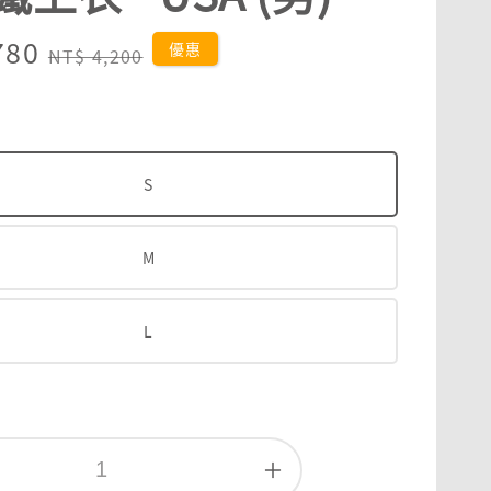
780
Regular
優惠
NT$ 4,200
price
S
M
L