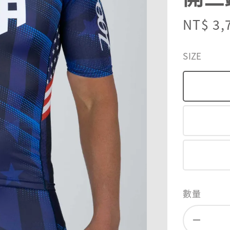
Sale
NT$ 3,
price
SIZE
數量