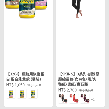
【32GI】運動用恢復蛋
【SKINS】3系列-訓練級
白 蛋白能量飲 (桶裝)
壓縮長褲(女)4色/黑/火
Sale
NT$ 1,050
Regular
艷紅/棗紅/寶石藍
NT$ 1,200
Sale
NT$ 2,700
Regular
price
price
NT$ 3,180
price
price
+1