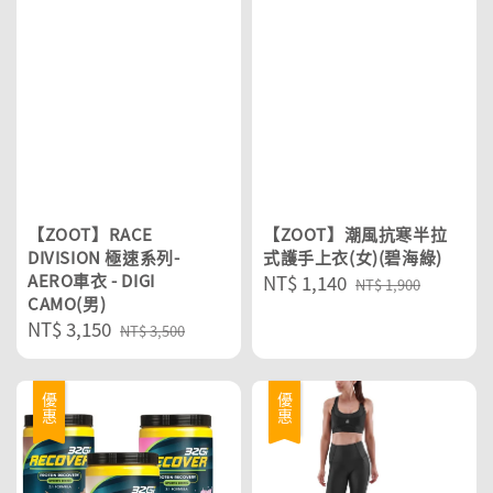
【ZOOT】RACE
【ZOOT】潮風抗寒半拉
DIVISION 極速系列-
式護手上衣(女)(碧海綠)
AERO車衣 - DIGI
Sale
NT$ 1,140
Regular
NT$ 1,900
CAMO(男)
price
price
Sale
NT$ 3,150
Regular
NT$ 3,500
price
price
優惠
優惠