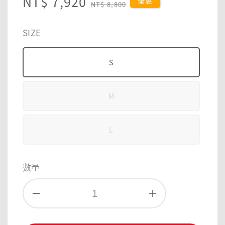
Sale
NT$ 7,920
Regular
優惠
NT$ 8,800
price
price
SIZE
S
M
L
數量