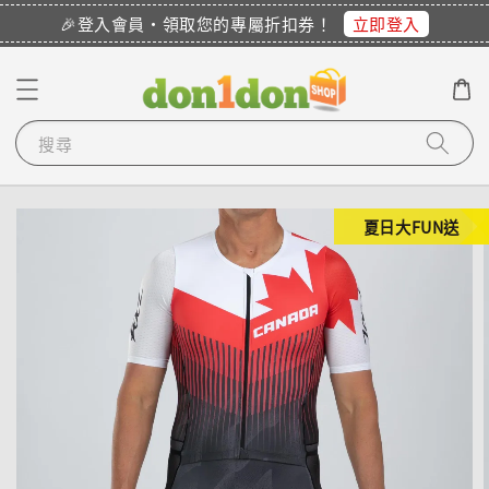
立即登入
🎉登入會員・領取您的專屬折扣券！
V***********
已購買了
【COMPRESSPORT】窄版止汗呼吸頭帶2.0_【零碼】
1 天前
搜尋
夏日大FUN送