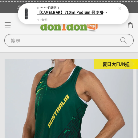
立即登入
🎉登入會員・領取您的專屬折扣券！
H******
已購買了
【CAMELBAK】710ml Podium 保冷噴射水瓶
4 小時前
搜尋
夏日大FUN送