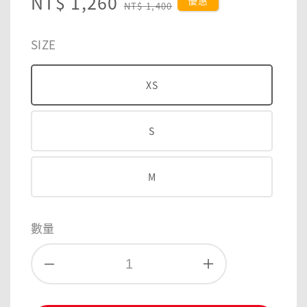
Sale
NT$ 1,260
Regular
優惠
NT$ 1,400
price
price
SIZE
XS
S
M
數量