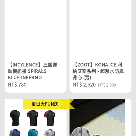
【INCYLENCE】三鐵運
【ZOOT】KONA ICE 科
動機能襪 SPIRALS
納艾斯系列 - 超潑水防風
BLUE INFERNO
背心 (男)
Regular
NT$ 780
Sale
NT$ 2,520
Regular
NT$ 2,800
price
price
price
夏日大FUN送