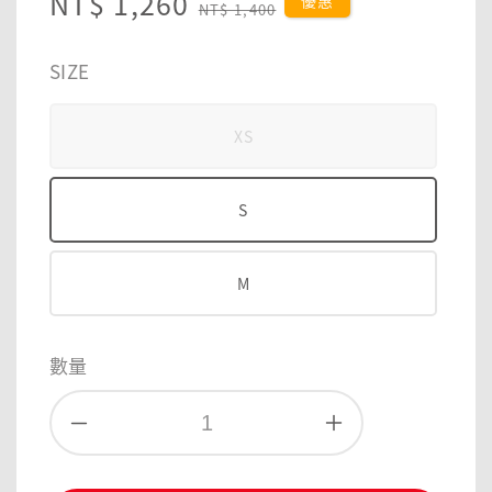
Sale
NT$ 1,260
Regular
優惠
NT$ 1,400
price
price
SIZE
XS
S
M
數量