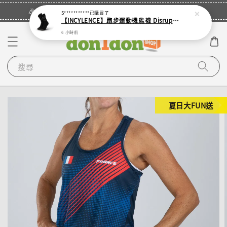
立即登入
🎉登入會員・領取您的專屬折扣券！
S***********
已購買了
【INCYLENCE】跑步運動機能襪 Disrupts Black
6 小時前
搜尋
夏日大FUN送