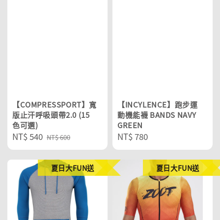
【COMPRESSPORT】寬
【INCYLENCE】跑步運
版止汗呼吸頭帶2.0 (15
動機能襪 BANDS NAVY
色可選)
GREEN
Sale
NT$ 540
Regular
Regular
NT$ 780
NT$ 600
price
price
price
夏日大FUN送
夏日大FUN送