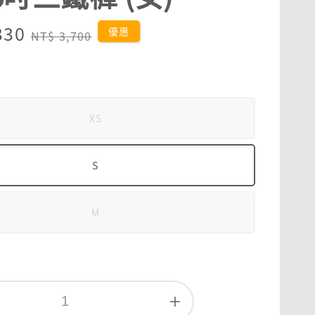
330
Regular
優惠
NT$ 3,700
price
XS
S
M