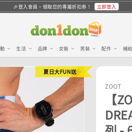
立即登入
🎉登入會員・領取您的專屬折扣券！
動
生活
品牌
女裝
男裝
配件
補
夏日大FUN送
ZOOT
【Z
DRE
列 -