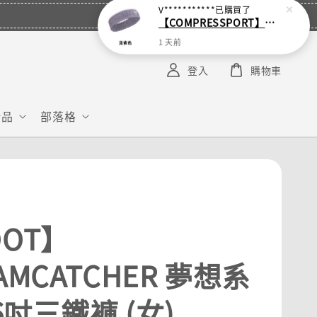
V***********
已購買了
【COMPRESSPORT】窄版止汗呼吸頭帶2.0_【零碼】
1 天前
登入
購物車
給品
部落格
OOT】
AMCATCHER 夢想系
 6吋三鐵褲 (女)