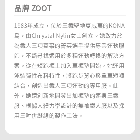
品牌 ZOOT
1983年成立，位於三鐵聖地夏威夷的KONA
島，由Chrystal Nylin女士創立。她致力於
為鐵人三項賽事的菁英選手提供專業運動服
飾，不斷尋找適用於多種運動轉換的解決方
案。從在短跑褲上加入車褲墊開始，她運用
泳裝彈性布料特性，將跑步背心與單車短褲
結合，創造出鐵人三項運動的專用服。此
外，她還創新地開發出加褲墊的連身三鐵
服、根據人體力學設計的無袖鐵人服以及採
用三吋併縫線的製作工法。