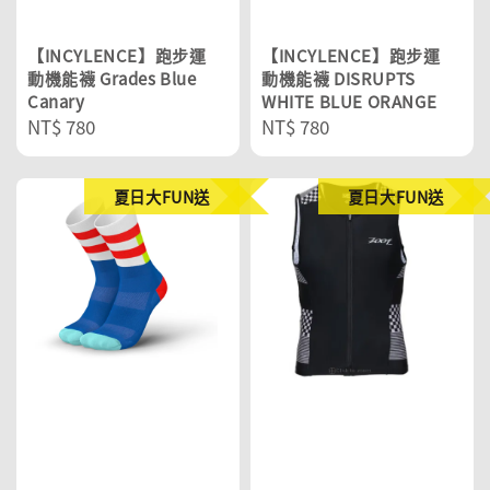
【INCYLENCE】跑步運
【INCYLENCE】跑步運
動機能襪 Grades Blue
動機能襪 DISRUPTS
Canary
WHITE BLUE ORANGE
Regular
NT$ 780
Regular
NT$ 780
price
price
夏日大FUN送
夏日大FUN送