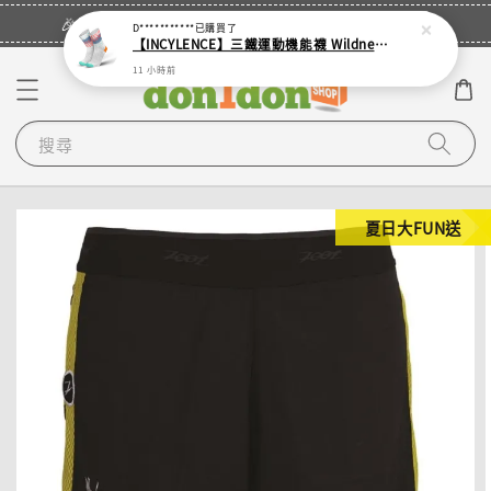
立即登入
🎉登入會員・領取您的專屬折扣券！
D***********
已購買了
【INCYLENCE】三鐵運動機能襪 Wildness Inferno
11 小時前
搜尋
夏日大FUN送