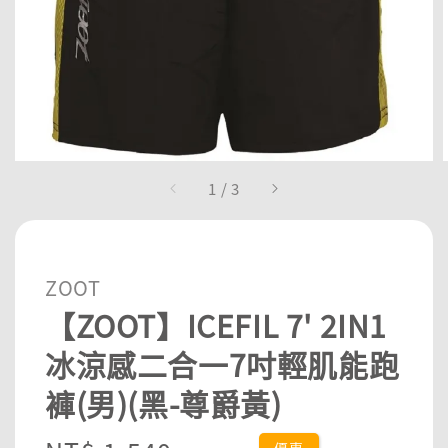
1
/
3
ZOOT
【ZOOT】ICEFIL 7' 2IN1
冰涼感二合一7吋輕肌能跑
褲(男)(黑-尊爵黃)