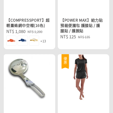
【COMPRESSPORT】超
【POWER MAX】給力貼
輕量蛛網中空帽(16色)
預裁便攜包 護膝貼 / 護
Sale
NT$ 1,080
Regular
腿貼 / 護腕貼
NT$ 1,200
Sale
NT$ 125
Regular
price
price
NT$ 135
+13
price
price
優惠