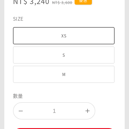
Sale
NT$ 3,240
Regular
優惠
NT$ 3,600
price
price
SIZE
XS
S
M
數量