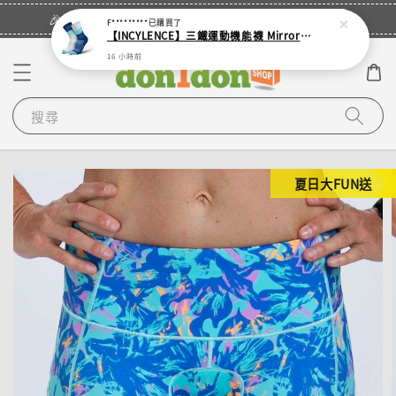
立即登入
🎉登入會員・領取您的專屬折扣券！
F*********
已購買了
【INCYLENCE】三鐵運動機能襪 Mirrored Mint
16 小時前
搜尋
夏日大FUN送