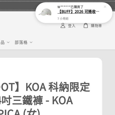
W******
已購買了
【BUFF】2026 可捲收跑帽
7 小時前
登入
購物車
給品
部落格
OOT】KOA 科納限定
 4吋三鐵褲 - KOA
ICA (女)