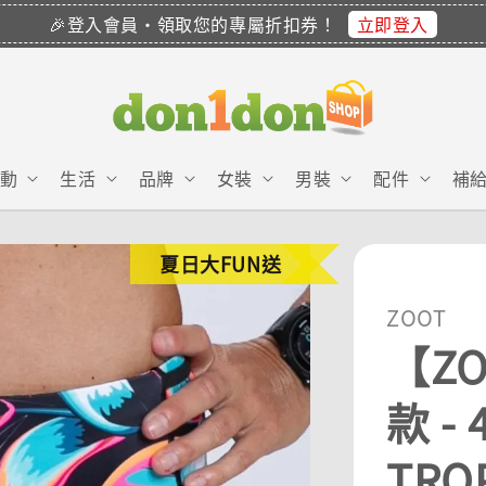
立即登入
🎉登入會員・領取您的專屬折扣券！
動
生活
品牌
女裝
男裝
配件
補
夏日大FUN送
ZOOT
【Z
款 -
TROP