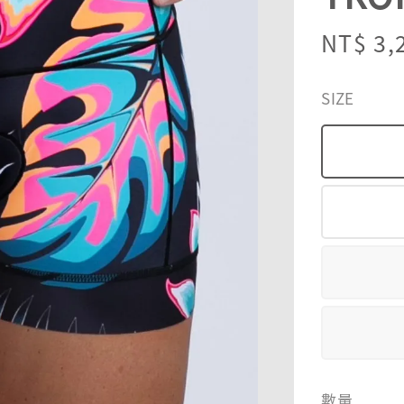
Sale
NT$ 3,
price
SIZE
數量