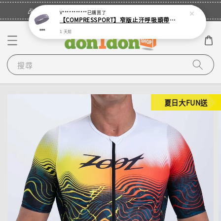
立即登入
🎉登入會員・領取您的專屬折扣券！
V***********
已購買了
【COMPRESSPORT】窄版止汗呼吸頭帶2.0_【零碼】
1 天前
搜尋
夏日大FUN送