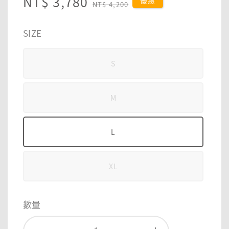
Sale
NT$ 3,780
Regular
優惠
NT$ 4,200
price
price
SIZE
S
M
L
XL
數量