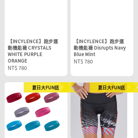
【INCYLENCE】跑步運
【INCYLENCE】跑步運
動機能襪 CRYSTALS
動機能襪 Disrupts Navy
WHITE PURPLE
Blue Mint
ORANGE
Regular
NT$ 780
Regular
NT$ 780
price
price
夏日大FUN送
夏日大FUN送