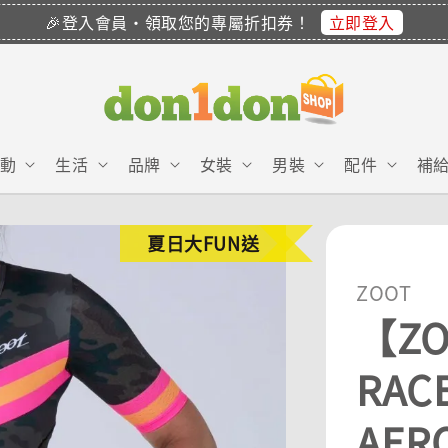
立即登入
🎉登入會員・領取您的專屬折扣券！
動
生活
品牌
女裝
男裝
配件
補
夏日大FUN送
ZOOT
【ZO
RAC
AER