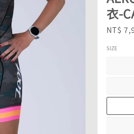
衣-C
Sale
NT$ 7,
price
SIZE