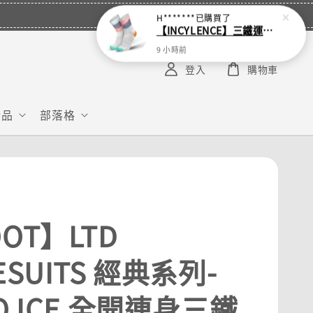
H*******
已購買了
【INCYLENCE】三鐵運動機能襪 Wildness Inferno
9 小時前
登入
購物車
給品
部落格
OT】LTD
ESUITS 經典系列-
O ICE 全開連身三鐵