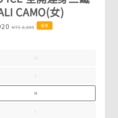
ALI CAMO(女)
920
Regular
優惠
NT$ 8,800
price
XS
S
M
L