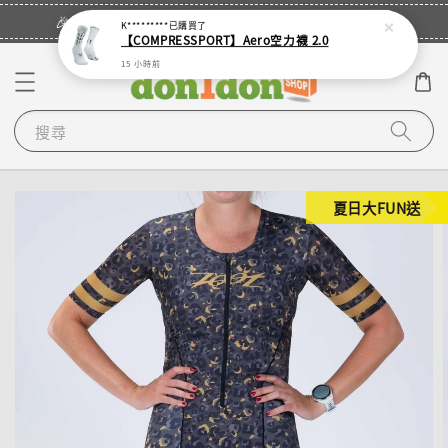
立即登入
🎉登入會員・領取您的專屬折扣券！
K*********
已購買了
【COMPRESSPORT】Aero空力襪 2.0
15 小時前
搜尋
夏日大FUN送