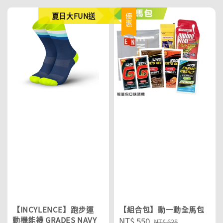
夏日大FUN送
優惠
【INCYLENCE】跑步運
【組合包】動一動全馬包
動機能襪 GRADES NAVY
Sale
NT$ 550
Regular
NT$ 628