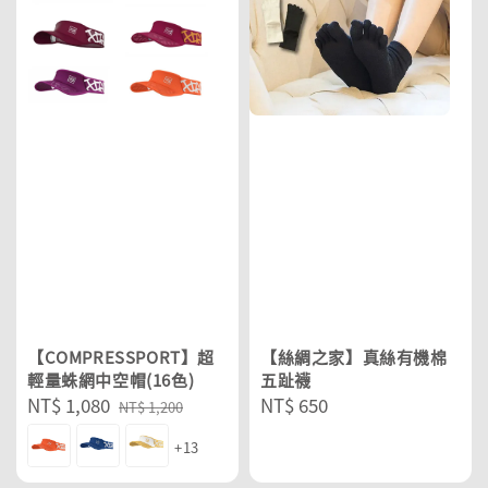
【COMPRESSPORT】超
【絲綢之家】真絲有機棉
輕量蛛網中空帽(16色)
五趾襪
Sale
NT$ 1,080
Regular
Regular
NT$ 650
NT$ 1,200
price
price
price
+13