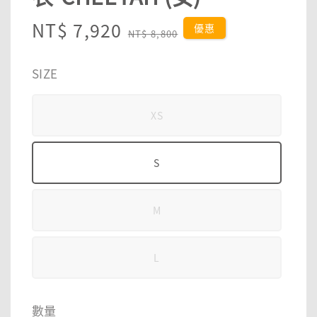
Sale
NT$ 7,920
Regular
優惠
NT$ 8,800
price
price
SIZE
XS
S
M
L
數量