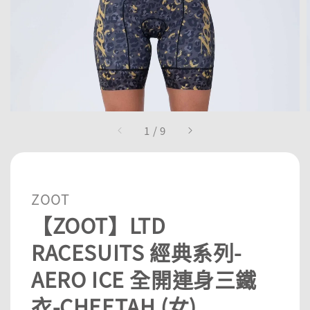
1
/
9
ZOOT
【ZOOT】LTD
RACESUITS 經典系列-
AERO ICE 全開連身三鐵
衣-CHEETAH (女)