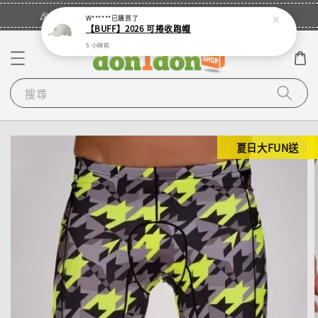
立即登入
🎉登入會員・領取您的專屬折扣券！
W******
已購買了
【BUFF】2026 可捲收跑帽
5 小時前
搜尋
夏日大FUN送