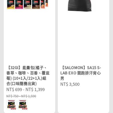
【32GI】能量包(橘子、
【SALOMON】SA15 S-
香草、咖啡、百香、覆盆
LAB EXO 競跑排汗背心
莓) (10+1入/22+1入)組
男
合(口味隨機出貨)
Regular
NT$ 3,500
Sale
NT$ 699
-
NT$ 1,399
Regular
price
price
price
NT$ 750
-
NT$ 1,590