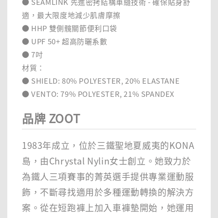
● SEAMLINK 先進密拷結構車縫技術 - 確保貼身舒
適，最大限度地減少肌膚摩擦
● HHP 雙側髖關節便利口袋
● UPF 50+ 超高防曬系數
● 7吋
材質：
● SHIELD: 80% POLYESTER, 20% ELASTANE
● VENTO: 79% POLYESTER, 21% SPANDEX
品牌 ZOOT
1983年成立，位於三鐵聖地夏威夷的KONA
島，由Chrystal Nylin女士創立。她致力於
為鐵人三項賽事的菁英選手提供專業運動服
飾，不斷尋找適用於多種運動轉換的解決方
案。從在短跑褲上加入車褲墊開始，她運用