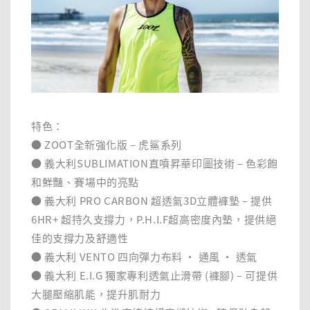
特色：
● ZOOT全新強化版 – 虎鯊系列
● 義大利SUBLIMATION直噴昇華印圖技術 – 色彩飽
和鮮豔、賽場中的亮點
● 義大利 PRO CARBON 超透氣3D立體褲墊 – 提供
6HR+ 超持久支撐力，P.H.I.F超高密度內墊，提供絕
佳的支撐力及舒適性
● 義大利 VENTO 四向彈力布料 ‧ 通風 ‧ 透氣
● 義大利 E.I.G 獨家專利透氣止滑帶 (褲腳) – 可提供
大腿壓縮肌能，提升肌耐力