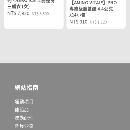
列 - AERO ICE 全開連身
【AMINO VITAL®】PRO
三鐵衣 (女)
專業級胺基酸 4.4公克
Sale
NT$ 7,920
Regular
NT$ 8,800
x14小包
price
price
Sale
NT$ 910
Regular
NT$ 1,120
price
price
網站指南
運動項目
補給品
運動配件
會員登錄