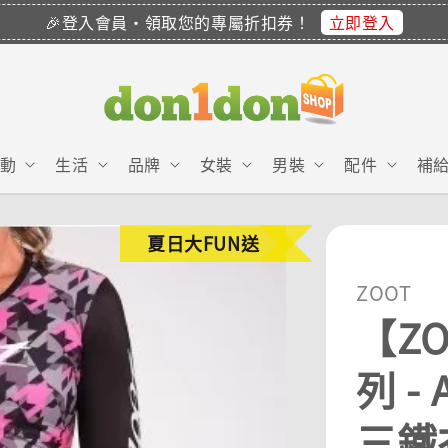
立即登入
🎉登入會員・領取您的專屬折扣券！
動
生活
品牌
女裝
男裝
配件
補
夏日大FUN送
ZOOT
【ZO
列 -
三鐵衣