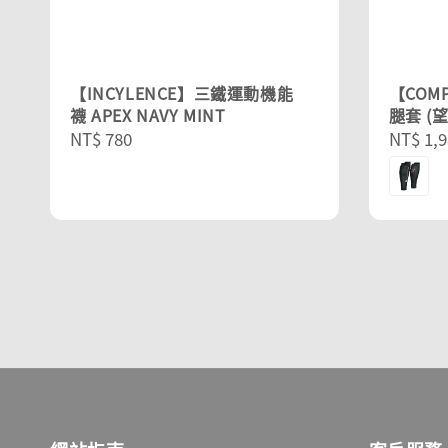
【INCYLENCE】三鐵運動機能
【COMP
襪 APEX NAVY MINT
腿套 (
Regular
NT$ 780
Sale
NT$ 1,9
price
price