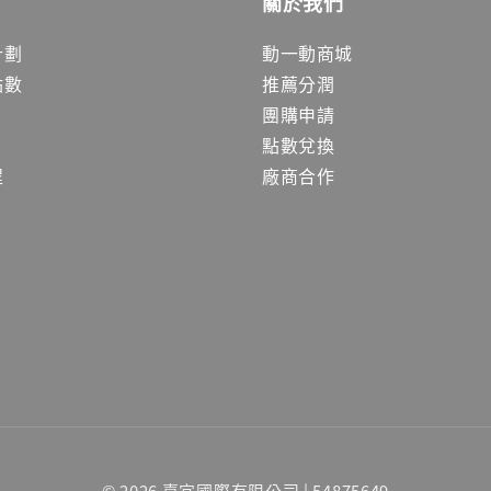
關於我們
計劃
動一動商城
點數
推薦分潤
團購申請
點數兌換
程
廠商合作
© 2026 嘉宜國際有限公司 | 54875649