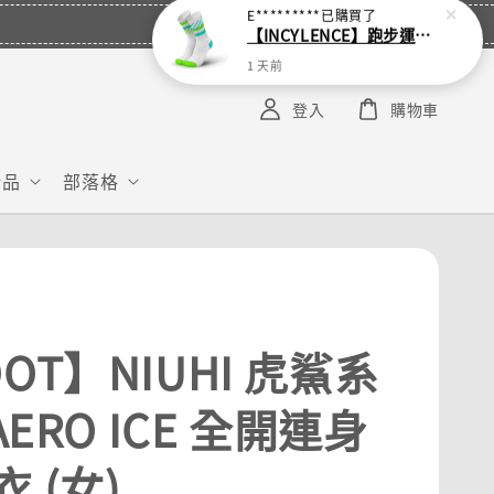
E*********
已購買了
【INCYLENCE】跑步運動機能襪 Disrupts Green Cyan
1 天前
登入
購物車
給品
部落格
OT】NIUHI 虎鯊系
 AERO ICE 全開連身
 (女)