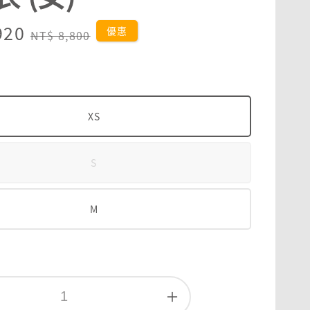
920
Regular
優惠
NT$ 8,800
price
XS
S
M