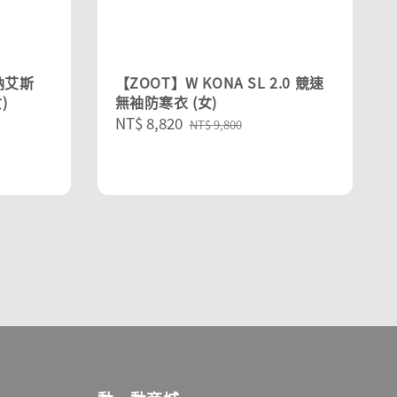
科納艾斯
【ZOOT】W KONA SL 2.0 競速
)
無袖防寒衣 (女)
Sale
NT$ 8,820
Regular
NT$ 9,800
price
price