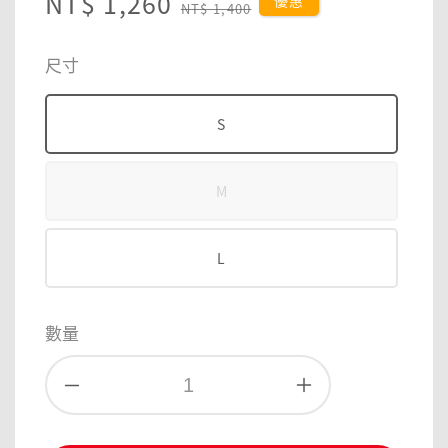
Sale
NT$ 1,260
Regular
優惠
NT$ 1,400
price
price
尺寸
S
M
L
數量