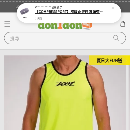
立即登入
🎉登入會員・領取您的專屬折扣券！
V***********
已購買了
【COMPRESSPORT】窄版止汗呼吸頭帶2.0_【零碼】
1 天前
搜尋
夏日大FUN送