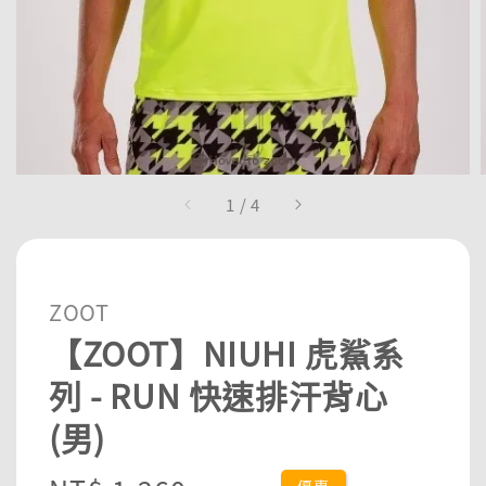
1
/
4
ZOOT
【ZOOT】NIUHI 虎鯊系
列 - RUN 快速排汗背心
(男)