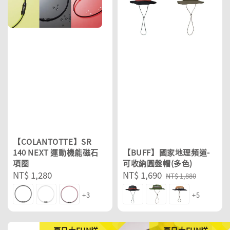
【COLANTOTTE】SR
【BUFF】國家地理頻道-
140 NEXT 運動機能磁石
可收納圓盤帽(多色)
項圈
Sale
NT$ 1,690
Regular
Regular
NT$ 1,280
NT$ 1,880
price
price
price
+5
+3