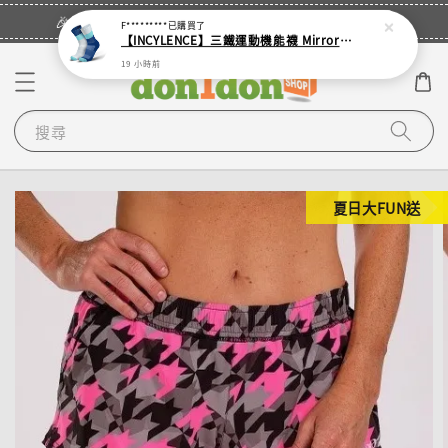
立即登入
🎉登入會員・領取您的專屬折扣券！
F*********
已購買了
【INCYLENCE】三鐵運動機能襪 Mirrored Mint
19 小時前
搜尋
夏日大FUN送