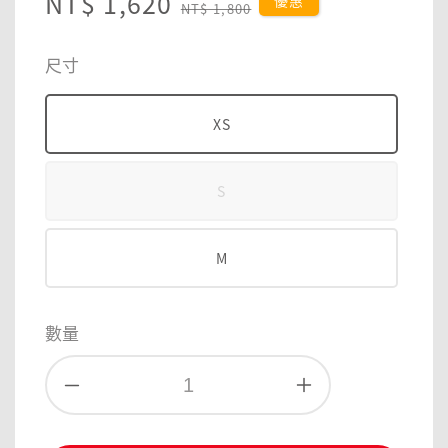
Sale
NT$ 1,620
Regular
優惠
NT$ 1,800
price
price
尺寸
XS
S
M
數量