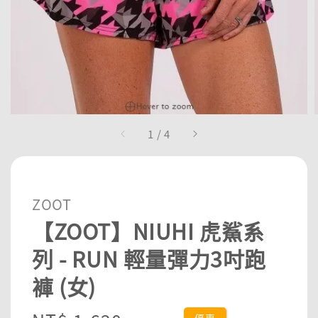
1
/
4
ZOOT
【ZOOT】NIUHI 虎鯊系
列 - RUN 輕量彈力3吋跑
褲 (女)