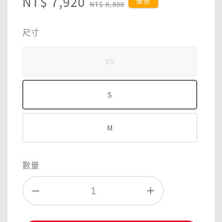
Sale
NT$ 7,920
Regular
優惠
NT$ 8,800
price
price
尺寸
XS
S
M
數量