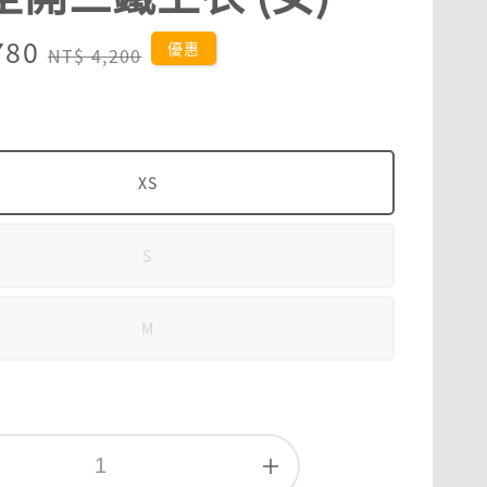
780
Regular
優惠
NT$ 4,200
price
XS
S
M