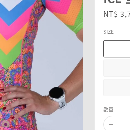
Sale
NT$ 3,
price
SIZE
數量