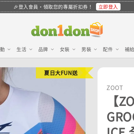
立即登入
🎉登入會員・領取您的專屬折扣券！
動
生活
品牌
女裝
男裝
配件
補
夏日大FUN送
ZOOT
【ZO
GRO
ICE