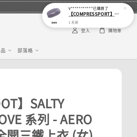
V***********
已購買了
【COMPRESSPORT】窄版止汗呼吸頭帶2.0_【零碼】
1 天前
登入
購物車
給品
部落格
OT】SALTY
OVE 系列 - AERO
 全開三鐵上衣 (女)