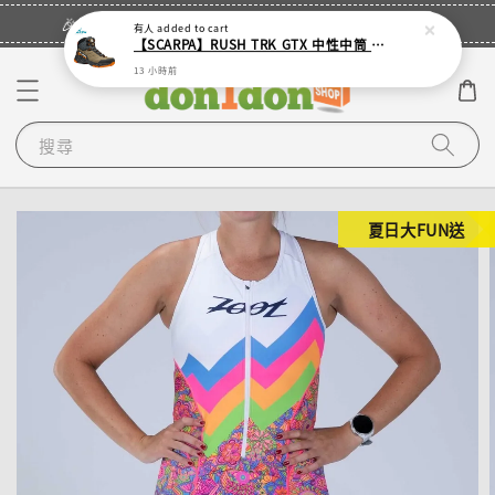
立即登入
🎉登入會員・領取您的專屬折扣券！
有人
added to cart
【SCARPA】RUSH TRK GTX 中性中筒 GTX 登山鞋(多色)
13 小時前
搜尋
夏日大FUN送