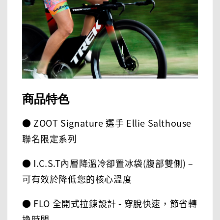
商品特色
● ZOOT Signature 選手 Ellie Salthouse
聯名限定系列
● I.C.S.T內層降溫冷卻置冰袋(腹部雙側) –
可有效於降低您的核心溫度
● FLO 全開式拉鍊設計 - 穿脫快速，節省轉
換時間