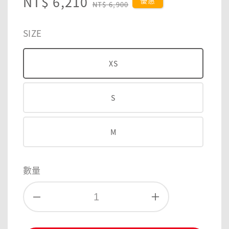
Sale
NT$ 6,210
Regular
優惠
NT$ 6,900
price
price
SIZE
XS
S
M
數量