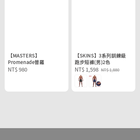
【MASTERS】
【SKINS】3系列訓練級
Promenade普羅
跑步短褲(男)2色
Regular
NT$ 980
Sale
NT$ 1,598
Regular
NT$ 1,880
price
price
price