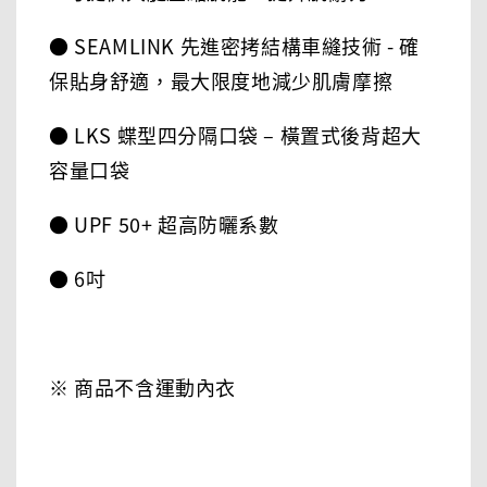
● SEAMLINK 先進密拷結構車縫技術 - 確
保貼身舒適，最大限度地減少肌膚摩擦
● LKS 蝶型四分隔口袋 – 橫置式後背超大
容量口袋
● UPF 50+ 超高防曬系數
● 6吋
※ 商品不含運動內衣