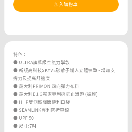
加入購物車
分享
特色：
● ULTRA旗艦級空氣力學款
● 新版高科技SKYVE碳離子鐵人立體褲墊 - 增加支
撐力及提高舒適度
● 義大利PRIMON 四向彈力布料
● 義大利E.I.G獨家專利透氣止滑帶 (褲腳)
● HHP雙側髖關節便利口袋
● SEAMLINK專利密拷車線
● UPF 50+
● 尺寸:7吋