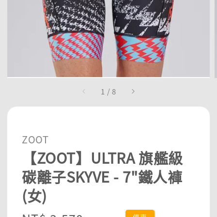
1
/
8
ZOOT
【ZOOT】ULTRA 旗艦級
碳離子SKYVE - 7"鐵人褲
(女)