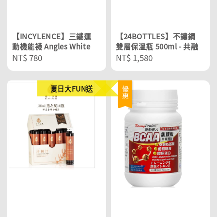
【INCYLENCE】三鐵運
【24BOTTLES】不鏽鋼
動機能襪 Angles White
雙層保溫瓶 500ml - 共融
Regular
NT$ 780
Regular
NT$ 1,580
price
price
夏日大FUN送
優惠