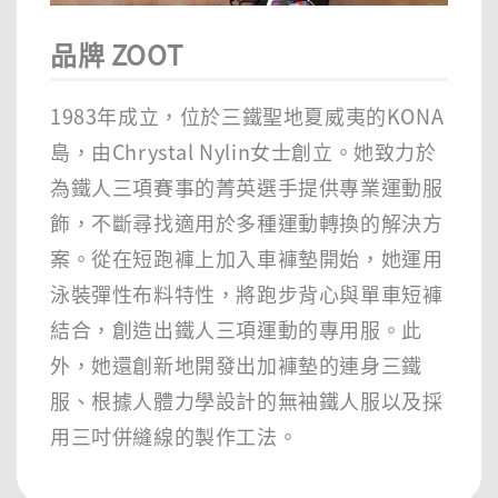
品牌 ZOOT
1983年成立，位於三鐵聖地夏威夷的KONA
島，由Chrystal Nylin女士創立。她致力於
為鐵人三項賽事的菁英選手提供專業運動服
飾，不斷尋找適用於多種運動轉換的解決方
案。從在短跑褲上加入車褲墊開始，她運用
泳裝彈性布料特性，將跑步背心與單車短褲
結合，創造出鐵人三項運動的專用服。此
外，她還創新地開發出加褲墊的連身三鐵
服、根據人體力學設計的無袖鐵人服以及採
用三吋併縫線的製作工法。