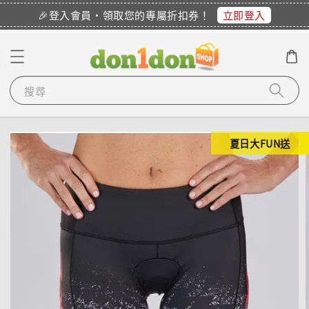
立即登入
🎉登入會員・領取您的專屬折扣券！
搜尋
夏日大FUN送