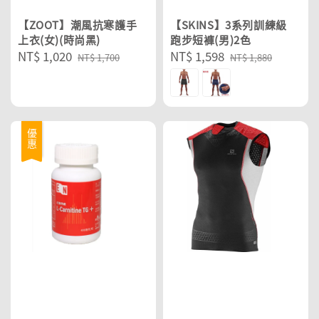
【ZOOT】潮風抗寒護手
【SKINS】3系列訓練級
上衣(女)(時尚黑)
跑步短褲(男)2色
Sale
NT$ 1,020
Regular
Sale
NT$ 1,598
Regular
NT$ 1,700
NT$ 1,880
price
price
price
price
優惠