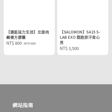
【運能延力生技】左旋肉
【SALOMON】SA15 S-
鹼複方膠囊
LAB EXO 競跑排汗背心
Sale
NT$ 800
Regular
男
NT$ 980
Regular
NT$ 3,500
price
price
price
網站指南