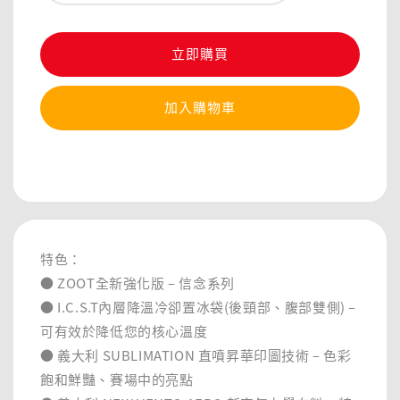
立即購買
加入購物車
分享
特色：
● ZOOT全新強化版 – 信念系列
● I.C.S.T內層降溫冷卻置冰袋(後頸部、腹部雙側) –
可有效於降低您的核心溫度
● 義大利 SUBLIMATION 直噴昇華印圖技術 – 色彩
飽和鮮豔、賽場中的亮點