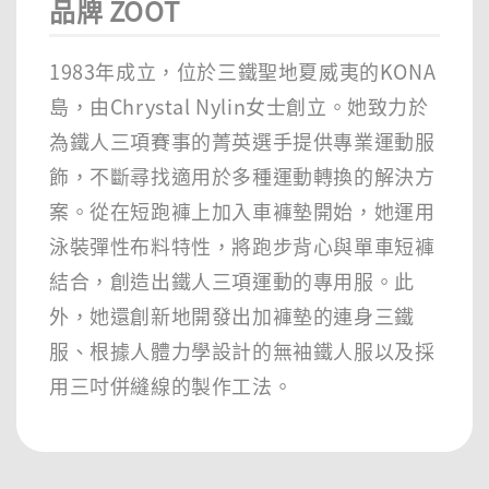
品牌 ZOOT
1983年成立，位於三鐵聖地夏威夷的KONA
島，由Chrystal Nylin女士創立。她致力於
為鐵人三項賽事的菁英選手提供專業運動服
飾，不斷尋找適用於多種運動轉換的解決方
案。從在短跑褲上加入車褲墊開始，她運用
泳裝彈性布料特性，將跑步背心與單車短褲
結合，創造出鐵人三項運動的專用服。此
外，她還創新地開發出加褲墊的連身三鐵
服、根據人體力學設計的無袖鐵人服以及採
用三吋併縫線的製作工法。