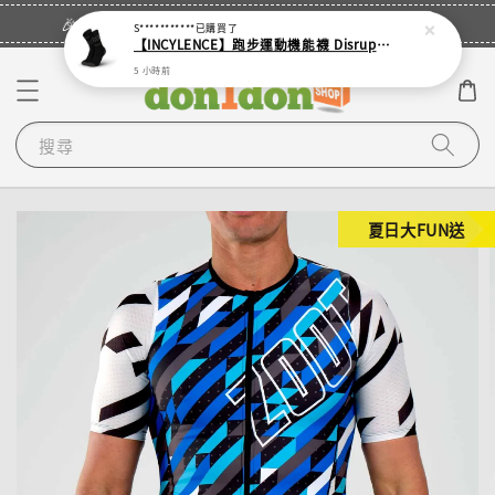
立即登入
🎉登入會員・領取您的專屬折扣券！
S***********
已購買了
【INCYLENCE】跑步運動機能襪 Disrupts Black
5 小時前
搜尋
夏日大FUN送