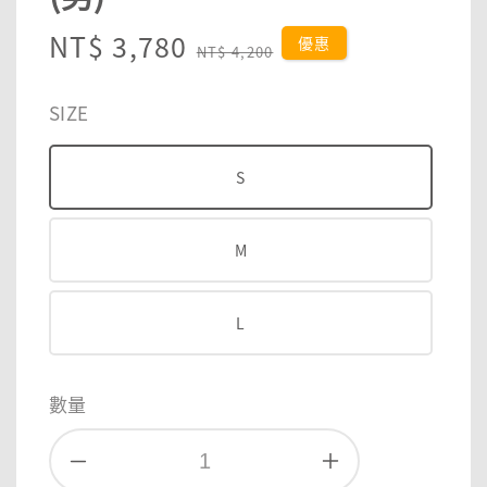
Sale
NT$ 3,780
Regular
優惠
NT$ 4,200
price
price
SIZE
S
M
L
數量