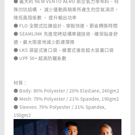
● 義大利 NEW VENTO AERO 新空氣力學布料 – 特
殊凹坑結構 ‧ 減少運動員騎乘所產生的空氣渦流，
降低風阻係數 ‧ 提升輸出功率
● FLO 全開式拉鍊設計 - 穿脫快速，節省轉換時間
● SEAMLINK 先進密拷結構車縫技術 - 確保貼身舒
適，最大限度地減少肌膚摩擦
● LKS 袋鼠式後口袋 – 橫置式後背超大容量口袋
● UPF 50+ 超高防曬系數
材質：
● Body: 80% Polyester / 20% Elastane, 240gm2
● Mesh: 79% Polyester / 21% Spandex, 190gm2
● Sleeves: 79% Polyester / 21% Spandex,
150gm2