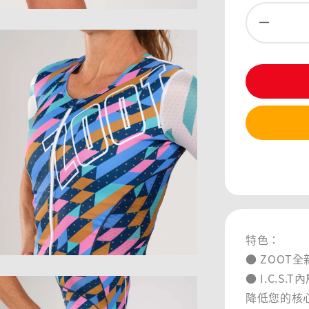
分享
特色：
● ZOOT全
● I.C.S
降低您的核