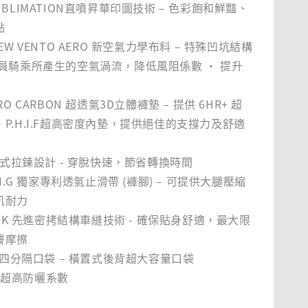
UBLIMATION直噴昇華印圖技術 – 色彩飽和鮮豔、
點
EW VENTO AERO 新空氣力學布料 – 特殊凹坑結構
動員騎乘所產生的空氣渦流，降低風阻係數 ‧ 提升
RO CARBON 超透氣3D立體褲墊 – 提供 6HR+ 超
P.H.I.F超高密度內墊，提供絕佳的支撐力及舒適
全開式拉鍊設計 - 穿脫快速，節省轉換時間
.I.G 獨家專利透氣止滑帶 (褲腳) – 可提供大腿壓縮
肌耐力
LINK 先進密拷結構車縫技術 - 確保貼身舒適，最大限
膚摩擦
蝶型四分隔口袋 – 橫置式後背超大容量口袋
0+ 超高防曬系數