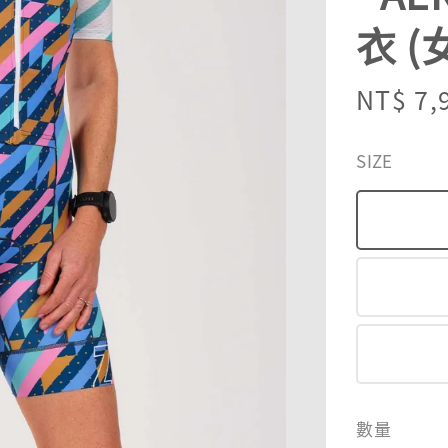
衣 (
Sale
NT$ 7,
price
SIZE
數量