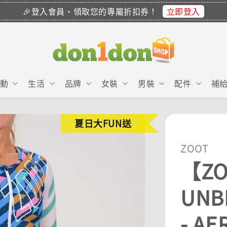
立即登入
🎉登入會員・領取您的專屬折扣券！
動
生活
品牌
女裝
男裝
配件
補
夏日大FUN送
ZOOT
【Z
UNB
- A