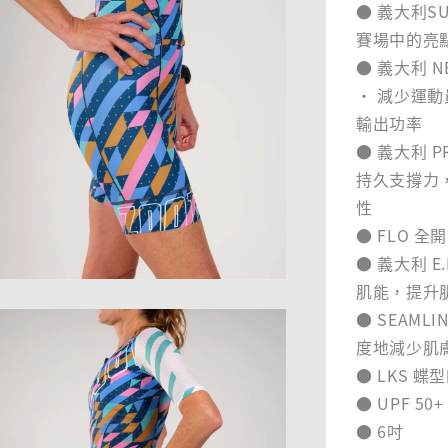
● 義大利S
賽場中的亮
● 義大利 N
‧ 減少運
輸出功率
● 義大利 P
持久支撐力，
性
● FLO 
● 義大利 E
肌能，提升
● SEAM
度地減少肌
● LKS 
● UPF 5
● 6吋