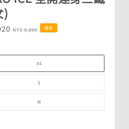
女)
920
Regular
優惠
NT$ 8,800
price
XS
S
M