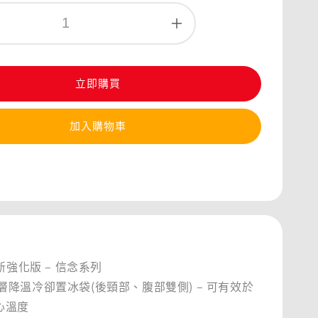
立即購買
加入購物車
新強化版 – 信念系列
.T內層降溫冷卻置冰袋(後頸部、腹部雙側) – 可有效於
心溫度