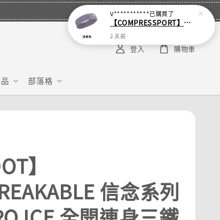
V***********
已購買了
【COMPRESSPORT】窄版止汗呼吸頭帶2.0_【零碼】
2 天前
登入
購物車
給品
部落格
OOT】
REAKABLE 信念系列
ERO ICE 全開連身三鐵