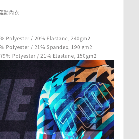
含運動內衣
% Polyester / 20% Elastane, 240gm2
% Polyester / 21% Spandex, 190 gm2
 79% Polyester / 21% Elastane, 150gm2