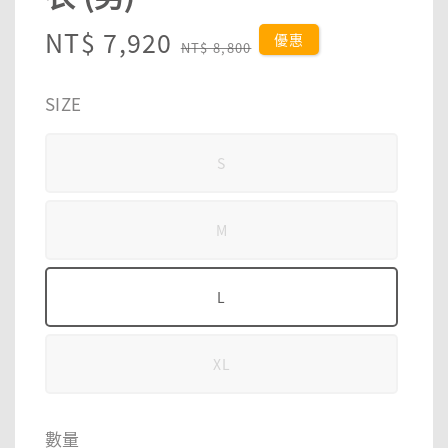
Sale
NT$ 7,920
Regular
優惠
NT$ 8,800
price
price
SIZE
S
M
L
XL
數量