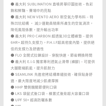
● 義大利 SUBLIMATION 直噴昇華印圖技術 – 色彩
飽和鮮豔、賽場中的亮點
● 義大利 NEW VENTO AERO 新空氣力學布料 – 特
殊凹坑結構 ‧ 減少運動員騎乘所產生的空氣渦流，
降低風阻係數，提升輸出功率
● 義大利 PRO CARBON 超透氣3D立體褲墊 – 提供
6HR+ 超持久支撐力，P.H.I.F超高密度內墊，提供絕
佳的支撐力及舒適性
● FLO 全開式拉鍊設計 - 穿脫快速，節省轉換時間
● 義大利 E.I.G 獨家專利透氣止滑帶 (褲腳) – 可提供
大腿壓縮肌能，提升肌耐力
● SEAMLINK 先進密拷結構車縫技術 - 確保貼身舒
適，最大限度地減少肌膚摩擦
● HHP 雙側髖關節便利口袋
● LKS 袋鼠式後口袋 – 橫置式後背超大容量口袋
● UPF 50+ 超高防曬系數