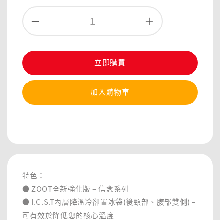
立即購買
加入購物車
分享
特色：
● ZOOT全新強化版 – 信念系列
● I.C.S.T內層降溫冷卻置冰袋(後頸部、腹部雙側) –
可有效於降低您的核心溫度