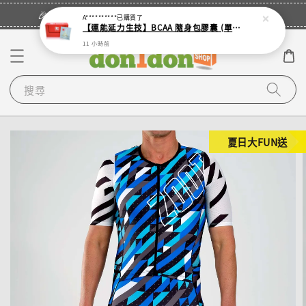
立即登入
🎉登入會員・領取您的專屬折扣券！
A**********
已購買了
【運能延力生技】BCAA 隨身包膠囊 (單入 - 4顆裝鋁袋)
11 小時前
搜尋
夏日大FUN送