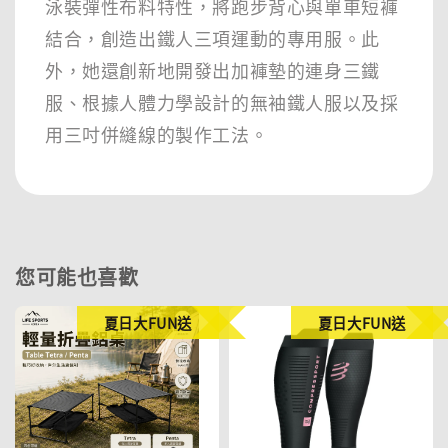
泳裝彈性布料特性，將跑步背心與單車短褲
結合，創造出鐵人三項運動的專用服。此
外，她還創新地開發出加褲墊的連身三鐵
服、根據人體力學設計的無袖鐵人服以及採
用三吋併縫線的製作工法。
您可能也喜歡
夏日大FUN送
夏日大FUN送