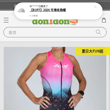
立即登入
🎉登入會員・領取您的專屬折扣券！
W******
已購買了
【BUFF】2026 可捲收跑帽
6 小時前
搜尋
夏日大FUN送