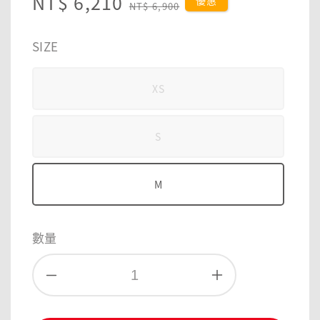
Sale
NT$ 6,210
Regular
優惠
NT$ 6,900
price
price
SIZE
XS
S
M
數量