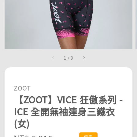
1
/
9
ZOOT
【ZOOT】VICE 狂傲系列 -
ICE 全開無袖連身三鐵衣
(女)