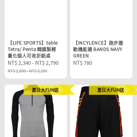
【LIFE SPORTS】table
【INCYLENCE】跑步運
Tetra/ Penta 韓國製輕
動機能襪 BANDS NAVY
量化個人可收折鋁桌
GREEN
Sale
NT$ 2,340
-
NT$ 2,790
Regular
Regular
NT$ 780
price
price
price
NT$ 2,600
-
NT$ 3,100
夏日大FUN送
夏日大FUN送