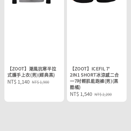
【ZOOT】潮風抗寒半拉
【ZOOT】ICEFIL 7'
式護手上衣(男)(經典黑)
2IN1 SHORT冰涼感二合
Sale
NT$ 1,140
Regular
一7吋輕肌能跑褲(男)(黑
NT$ 1,900
酷橘)
price
price
Sale
NT$ 1,540
Regular
NT$ 2,200
price
price