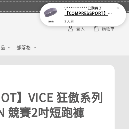
V***********
已購買了
【COMPRESSPORT】窄版止汗呼吸頭帶2.0_【零碼】
2 天前
登入
購物車
給品
部落格
OT】VICE 狂傲系列
UN 競賽2吋短跑褲