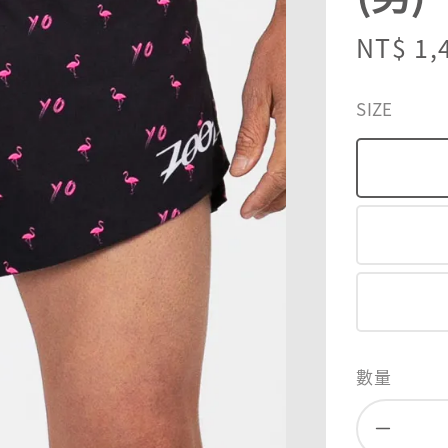
Sale
NT$ 1,
price
SIZE
數量