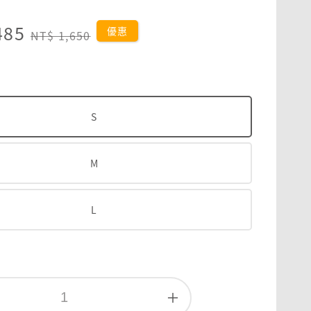
485
Regular
優惠
NT$ 1,650
price
S
M
L