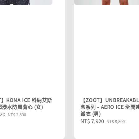
T】KONA ICE 科納艾斯
【ZOOT】UNBREAKABL
 超潑水防風背心 (女)
念系列 - AERO ICE 全
鐵衣 (男)
20
Regular
NT$ 2,800
Sale
NT$ 7,920
Regular
price
NT$ 8,800
price
price