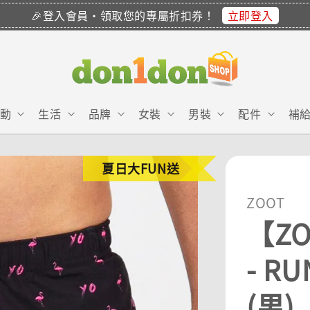
立即登入
🎉登入會員・領取您的專屬折扣券！
動
生活
品牌
女裝
男裝
配件
補
夏日大FUN送
ZOOT
【ZO
- R
(男)