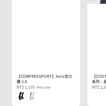
【COMPRESSPORT】Aero空力
【ZOO
襪 2.0
系列 -
Sale
NT$ 1,170
Regular
Sale
NT$ 2,5
NT$ 1,300
price
price
price