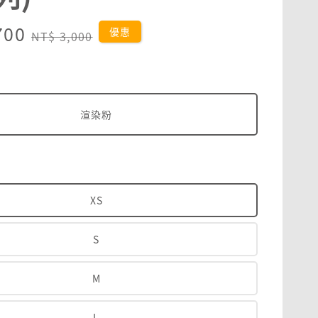
700
Regular
優惠
NT$ 3,000
price
渲染粉
XS
S
M
L