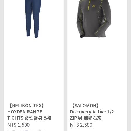
【HELIKON-TEX】
【SALOMON】
HOYDEN RANGE
Discovery Active 1/2
TIGHTS 女性緊身長褲
ZIP 男 鵝卵石灰
Regular
NT$ 1,500
Regular
NT$ 2,580