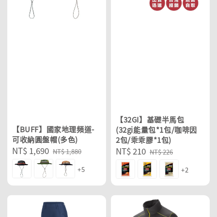
【32GI】基礎半馬包
【BUFF】國家地理頻道-
(32gi能量包*1包/咖啡因
可收納圓盤帽(多色)
2包/乖乖膠*1包)
Sale
NT$ 1,690
Regular
Sale
NT$ 210
Regular
NT$ 1,880
NT$ 226
price
price
price
price
+5
+2