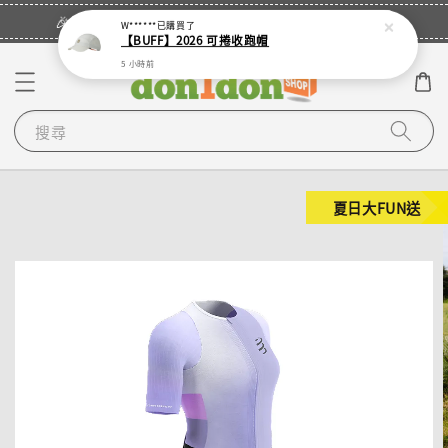
立即登入
🎉登入會員・領取您的專屬折扣券！
W******
已購買了
【BUFF】2026 可捲收跑帽
5 小時前
搜尋
夏日大FUN送