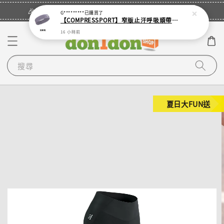
立即登入
🎉登入會員・領取您的專屬折扣券！
G*********
已購買了
【COMPRESSPORT】窄版止汗呼吸頭帶2.0_【零碼】
16 小時前
搜尋
夏日大FUN送