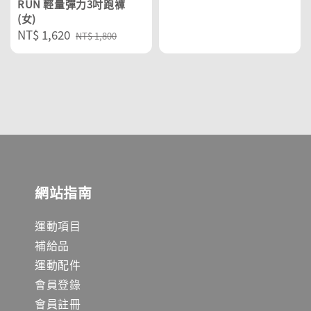
RUN 輕量彈力3吋跑褲
(女)
Sale
NT$ 1,620
Regular
NT$ 1,800
price
price
網站指南
運動項目
補給品
運動配件
會員登錄
會員註冊