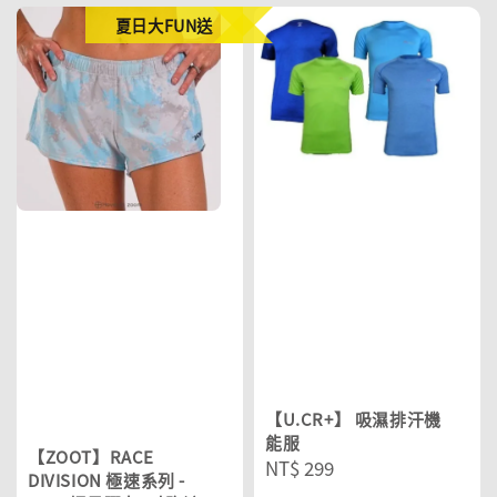
夏日大FUN送
【U.CR+】 吸濕排汗機
能服
【ZOOT】RACE
Regular
NT$ 299
DIVISION 極速系列 -
price