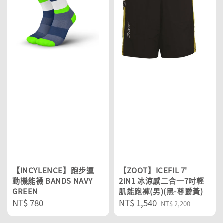
【INCYLENCE】跑步運
【ZOOT】ICEFIL 7'
動機能襪 BANDS NAVY
2IN1 冰涼感二合一7吋輕
GREEN
肌能跑褲(男)(黑-尊爵黃)
Regular
NT$ 780
Sale
NT$ 1,540
Regular
NT$ 2,200
price
price
price