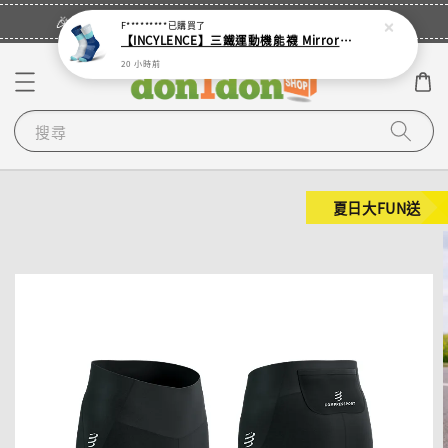
立即登入
🎉登入會員・領取您的專屬折扣券！
F*********
已購買了
【INCYLENCE】三鐵運動機能襪 Mirrored Mint
20 小時前
搜尋
夏日大FUN送