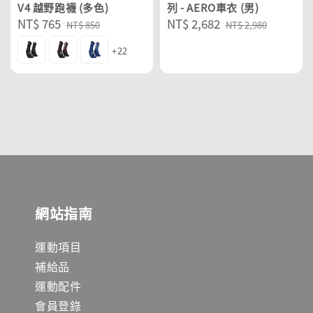
V4 越野跑襪 (多色)
列 - AERO車衣 (男)
Sale
NT$ 765
Regular
Sale
NT$ 2,682
Regular
NT$ 850
NT$ 2,980
price
price
price
price
+22
網站指南
運動項目
補給品
運動配件
會員登錄