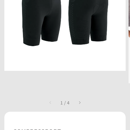
1
/
4