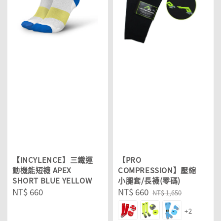
【INCYLENCE】三鐵運
【PRO
動機能短襪 APEX
COMPRESSION】壓縮
SHORT BLUE YELLOW
小腿套/長襪(零碼)
Regular
NT$ 660
Sale
NT$ 660
Regular
NT$ 1,650
price
price
price
+2