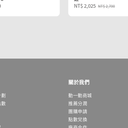
r
0
Sale
NT$ 2,025
Regular
NT$ 2,700
price
price
關於我們
計劃
動一動商城
點數
推薦分潤
團購申請
點數兌換
程
廠商合作