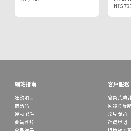
Regula
NT$ 78
price
price
網站指南
客戶服務
運動項目
會員獎勵
補給品
回饋金及
運動配件
常見問題
會員登錄
運費說明
會員註冊
退換貨流