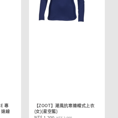
E 專
【ZOOT】潮風抗寒連帽式上衣
 速線
(女)(星空藍)
Sale
NT$ 1,200
Regular
NT$ 2,000