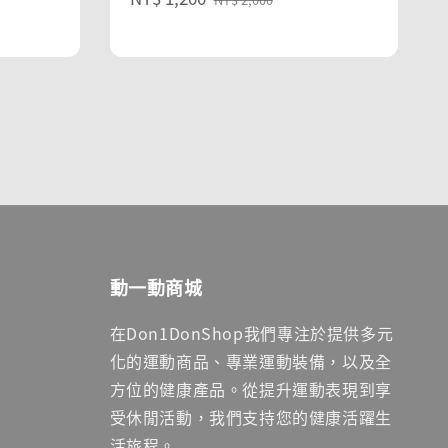
price
price
動一動商城
在Don1DonShop我們專注於提供多元
化的運動商品、專業運動裝備，以及全
方位的健康產品。從提升運動表現到享
受休閒活動，我們支持您的健康活躍生
活旅程。