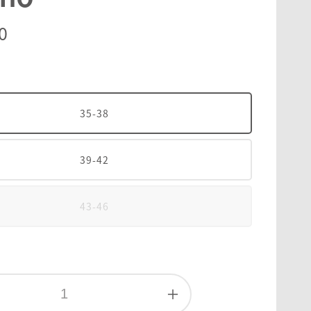
r
0
35-38
39-42
43-46