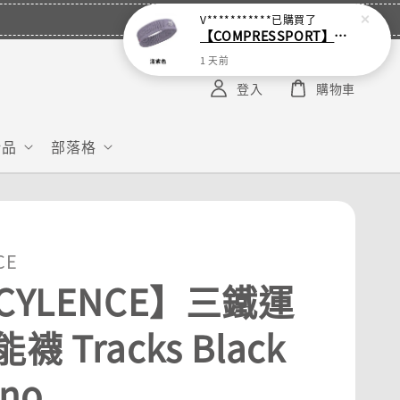
V***********
已購買了
【COMPRESSPORT】窄版止汗呼吸頭帶2.0_【零碼】
1 天前
登入
購物車
給品
部落格
CE
CYLENCE】三鐵運
襪 Tracks Black
rno