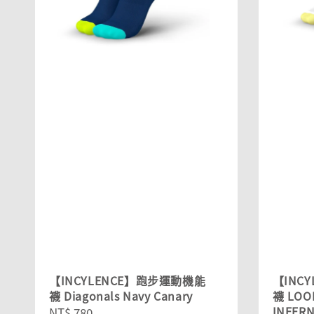
【INCYLENCE】跑步運動機能
【INC
襪 Diagonals Navy Canary
襪 LOO
INFER
Regular
NT$ 780