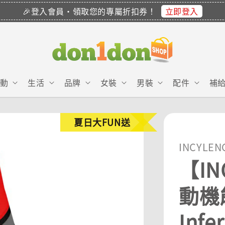
立即登入
🎉登入會員・領取您的專屬折扣券！
動
生活
品牌
女裝
男裝
配件
補
夏日大FUN送
INCYLEN
【IN
動機能
Infe