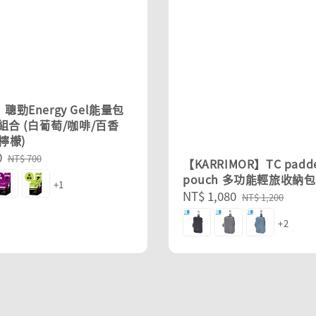
聰勁Energy Gel能量包
入組合 (白葡萄/咖啡/百香
檸檬)
0
Regular
NT$ 700
【KARRIMOR】TC padd
price
pouch 多功能輕旅收納包
+1
Sale
NT$ 1,080
Regular
NT$ 1,200
price
price
+2