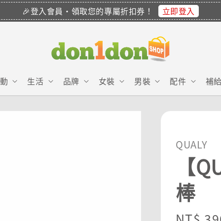
立即登入
🎉登入會員・領取您的專屬折扣券！
動
生活
品牌
女裝
男裝
配件
補
QUALY
【Q
棒
Regula
NT$ 39