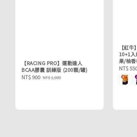
【紅牛】
10+1
果/柚香
【RACING PRO】運動達人
Sale
NT$ 55
BCAA膠囊 訓練版 (200顆/罐)
price
Sale
NT$ 900
Regular
NT$ 1,000
price
price