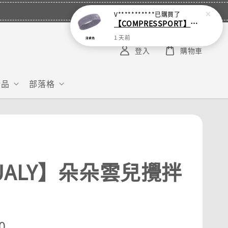
V***********
已購買了
【COMPRESSPORT】窄版止汗呼吸頭帶2.0_【零碼】
1 天前
登入
購物車
給品
部落格
UALY】朵朵雲兒攪拌
r
0