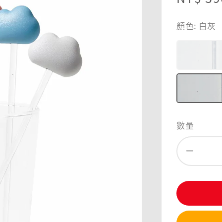
price
顏色
: 白灰
數量