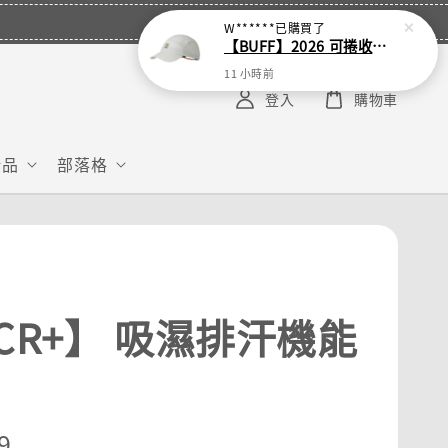
W******
已購買了
【BUFF】2026 可捲收跑帽
11 小時前
登入
購物車
給品
部落格
.CR+】 吸濕排汗機能
r
9