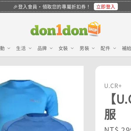
立即登入
🎉登入會員・領取您的專屬折扣券！
動
生活
品牌
女裝
男裝
配件
補
U.CR+
【U
服
Regula
NT$ 29