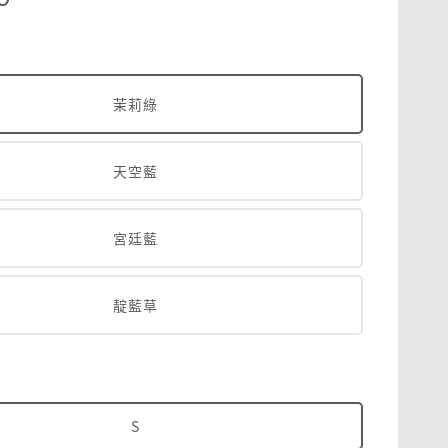
茉莉綠
天空藍
宮廷藍
靛藍草
S