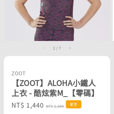
1
/
7
ZOOT
【ZOOT】ALOHA小鐵人
上衣 - 酷炫紫M_【零碼】
Sale
NT$ 1,440
Regular
優惠
NT$ 1,600