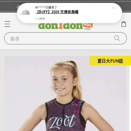
立即登入
🎉登入會員・領取您的專屬折扣券！
W******
已購買了
【BUFF】2026 可捲收跑帽
7 小時前
搜尋
夏日大FUN送