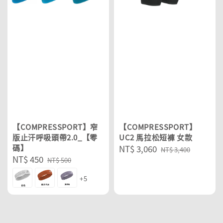
【COMPRESSPORT】窄
【COMPRESSPORT】
版止汗呼吸頭帶2.0_【零
UC2 馬拉松短褲 女款
碼】
Sale
NT$ 3,060
Regular
NT$ 3,400
Sale
NT$ 450
Regular
price
price
NT$ 500
price
price
+5