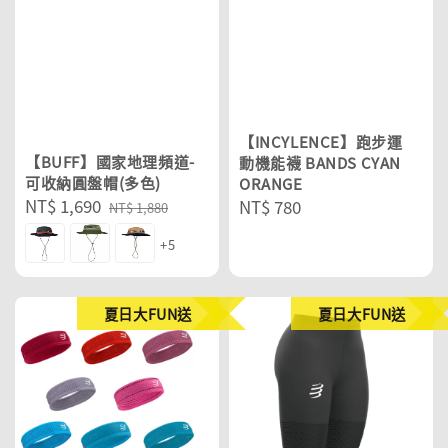
【INCYLENCE】跑步運
【BUFF】國家地理頻道-
動機能襪 BANDS CYAN
可收納圓盤帽(多色)
ORANGE
Sale
NT$ 1,690
Regular
Regular
NT$ 780
NT$ 1,880
price
price
price
+5
夏日大FUN送
夏日大FUN送