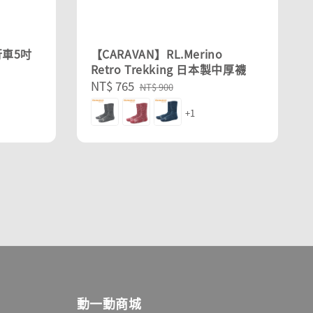
行車5吋
【CARAVAN】RL.Merino
Retro Trekking 日本製中厚襪
Sale
NT$ 765
Regular
NT$ 900
price
price
+1
動一動商城