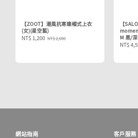
【ZOOT】潮風抗寒連帽式上衣
【SAL
(女)(星空藍)
momemt
M 黑/
Sale
NT$ 1,200
Regular
NT$ 2,000
Regula
NT$ 4,5
price
price
price
網站指南
客戶服務