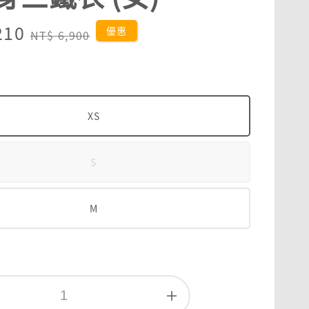
210
Regular
優惠
NT$ 6,900
price
XS
S
M