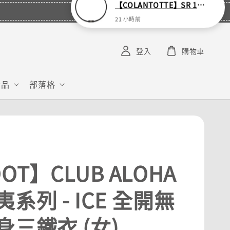
S****
已購買了
【COLANTOTTE】SR 140 NEXT 運動機能磁石項圈
21 小時前
登入
購物車
給品
部落格
OT】CLUB ALOHA
系列 - ICE 全開無
身三鐵衣 (女)