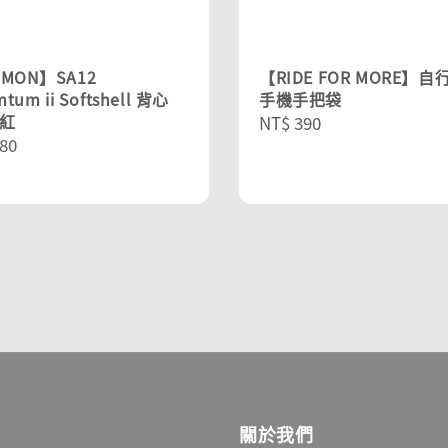
OMON】SA12
【RIDE FOR MORE】自
um ii Softshell 背心
手機手把袋
深紅
Regular
NT$ 390
r
80
price
關於我們