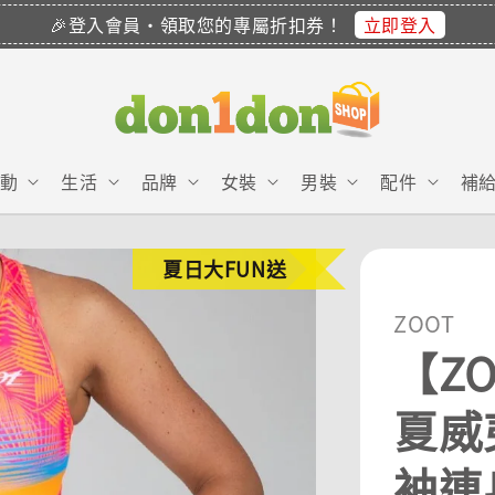
立即登入
🎉登入會員・領取您的專屬折扣券！
動
生活
品牌
女裝
男裝
配件
補
夏日大FUN送
ZOOT
【ZO
夏威夷
袖連