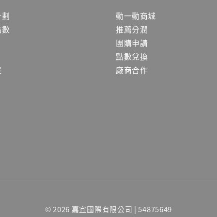
計劃
動一動商城
點數
推薦分潤
團購申請
點數兌換
程
廠商合作
© 2026 嘉宜國際有限公司 | 54875649