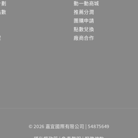
計劃
動一動商城
點數
推薦分潤
團購申請
點數兌換
程
廠商合作
© 2026 嘉宜國際有限公司 | 54875649