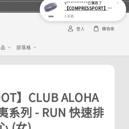
V***********
已購買了
【COMPRESSPORT】窄版止汗呼吸頭帶2.0_【零碼】
2 天前
登入
購物車
給品
部落格
OT】CLUB ALOHA
系列 - RUN 快速排
 (女)