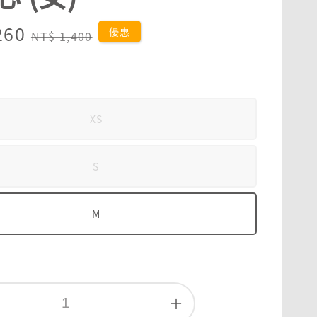
260
Regular
優惠
NT$ 1,400
price
XS
S
M