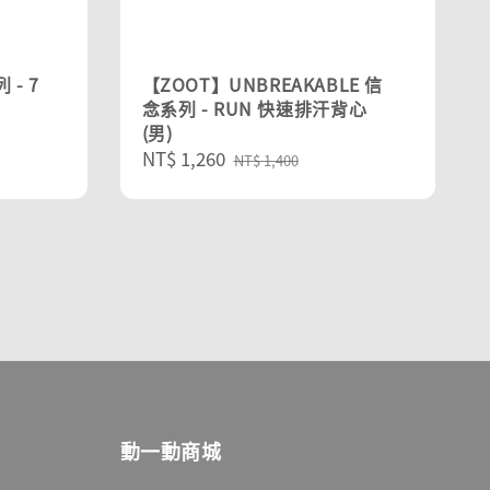
 - 7
【ZOOT】UNBREAKABLE 信
念系列 - RUN 快速排汗背心
(男)
Sale
NT$ 1,260
Regular
NT$ 1,400
price
price
動一動商城