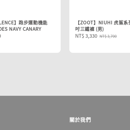
YLENCE】跑步運動機能
【ZOOT】NIUHI 虎鯊系列
DES NAVY CANARY
吋三鐵褲 (男)
r
0
Sale
NT$ 3,330
Regular
NT$ 3,700
price
price
關於我們