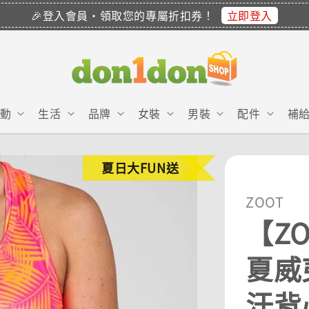
立即登入
🎉登入會員・領取您的專屬折扣券！
動
生活
品牌
女裝
男裝
配件
補
夏日大FUN送
ZOOT
【ZO
夏威夷
汗背心