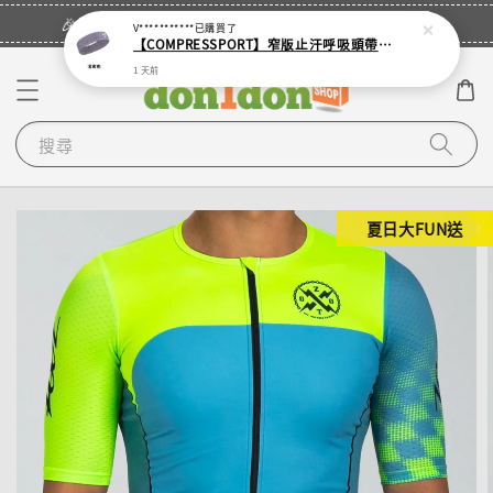
立即登入
🎉登入會員・領取您的專屬折扣券！
V***********
已購買了
【COMPRESSPORT】窄版止汗呼吸頭帶2.0_【零碼】
1 天前
搜尋
夏日大FUN送