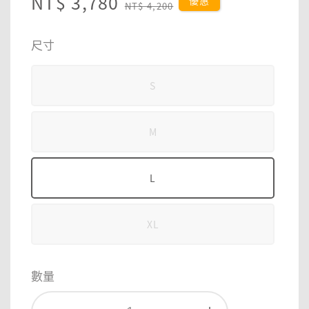
Sale
NT$ 3,780
Regular
優惠
NT$ 4,200
price
price
尺寸
S
M
L
XL
數量