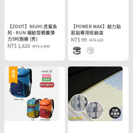
【ZOOT】NIUHI 虎鯊系
【POWER MAX】給力貼
列 - RUN 補給型輕量彈
肌貼專用收納盒
力5吋跑褲 (男)
Sale
NT$ 99
Regular
NT$ 120
Sale
NT$ 1,620
Regular
price
price
NT$ 1,800
price
price
優惠