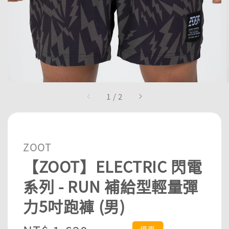
1
/
2
ZOOT
【ZOOT】ELECTRIC 閃電
系列 - RUN 補給型輕量彈
力5吋跑褲 (男)