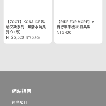
【ZOOT】KONA ICE 科
【RIDE FOR MORE】e
納艾斯系列 - 超潑水防風
自行車手機袋 扣具型
背心 (男)
Regular
NT$ 420
Sale
NT$ 2,520
Regular
price
NT$ 2,800
price
price
網站指南
運動項目