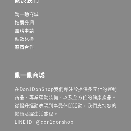
關於我們
動一動商城
推薦分潤
團購申請
點數兌換
廠商合作
動一動商城
在Don1DonShop我們專注於提供多元化的運動
商品、專業運動裝備，以及全方位的健康產品。
從提升運動表現到享受休閒活動，我們支持您的
健康活躍生活旅程。
LINE ID : @don1donshop