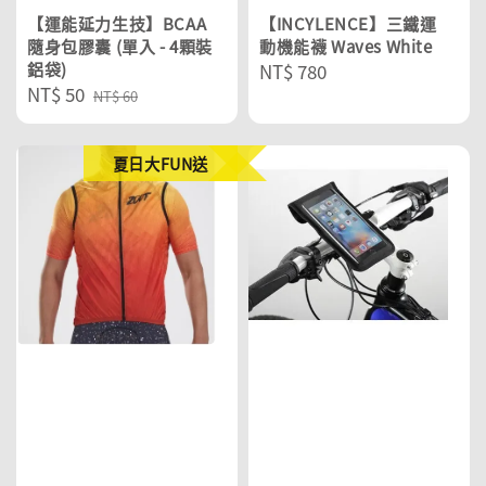
【運能延力生技】BCAA
【INCYLENCE】三鐵運
隨身包膠囊 (單入 - 4顆裝
動機能襪 Waves White
鋁袋)
Regular
NT$ 780
Sale
NT$ 50
Regular
price
NT$ 60
price
price
夏日大FUN送