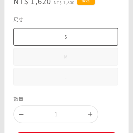
Sale
NT$ 1,620
Regular
優惠
NT$ 1,800
price
price
尺寸
S
M
L
數量