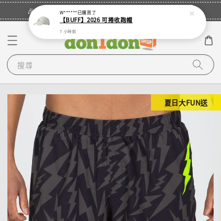
立即登入
🎉登入會員・領取您的專屬折扣券！
W******
已購買了
【BUFF】2026 可捲收跑帽
7 小時前
搜尋
夏日大FUN送