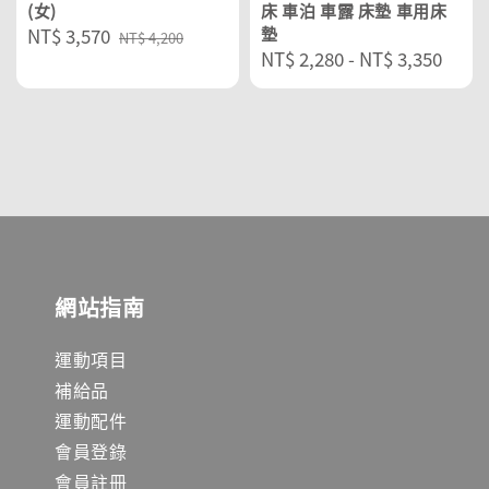
(女)
床 車泊 車露 床墊 車用床
Sale
NT$ 3,570
Regular
墊
NT$ 4,200
Regular
NT$ 2,280
-
NT$ 3,350
price
price
price
網站指南
運動項目
補給品
運動配件
會員登錄
會員註冊