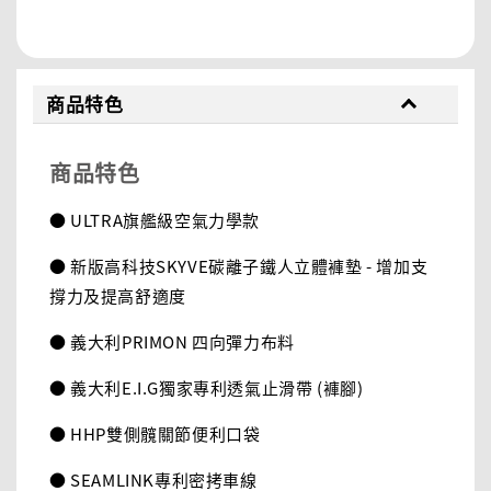
分享
商品特色
商品特色
● ULTRA旗艦級空氣力學款
● 新版高科技SKYVE碳離子鐵人立體褲墊 - 增加支
撐力及提高舒適度
● 義大利PRIMON 四向彈力布料
● 義大利E.I.G獨家專利透氣止滑帶 (褲腳)
● HHP雙側髖關節便利口袋
● SEAMLINK專利密拷車線