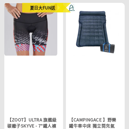
夏日大FUN送
【ZOOT】ULTRA 旗艦級
【CAMPINGACE 】野樂
碳離子SKYVE - 7"鐵人褲
鐵牛車中床 獨立筒充氣