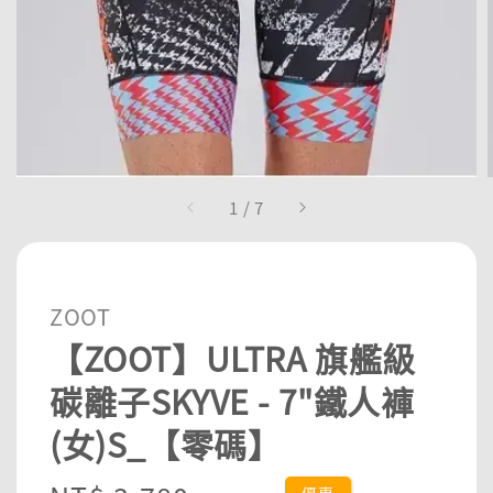
1
/
7
ZOOT
【ZOOT】ULTRA 旗艦級
碳離子SKYVE - 7"鐵人褲
(女)S_【零碼】