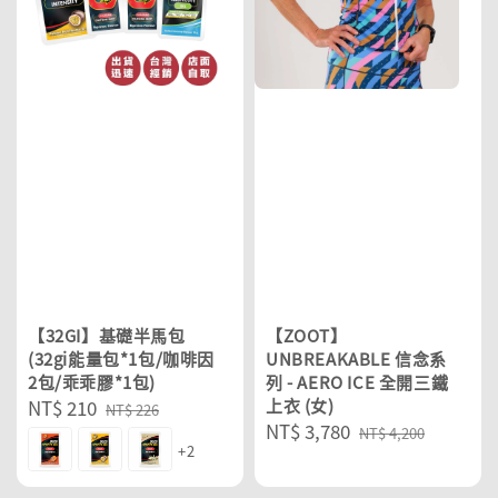
【32GI】基礎半馬包
【ZOOT】
(32gi能量包*1包/咖啡因
UNBREAKABLE 信念系
2包/乖乖膠*1包)
列 - AERO ICE 全開三鐵
Sale
NT$ 210
Regular
上衣 (女)
NT$ 226
Sale
NT$ 3,780
Regular
price
price
NT$ 4,200
+2
price
price