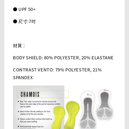
● UPF 50+
● 尺寸:7吋
材質：
BODY SHIELD: 80% POLYESTER, 20% ELASTANE
CONTRAST VENTO: 79% POLYESTER, 21%
SPANDEX