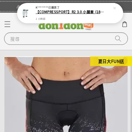
立即登入
🎉登入會員・領取您的專屬折扣券！
K********
已購買了
【COMPRESSPORT】R2 3.0 小腿套 (18色可選)
1 小時前
搜尋
夏日大FUN送