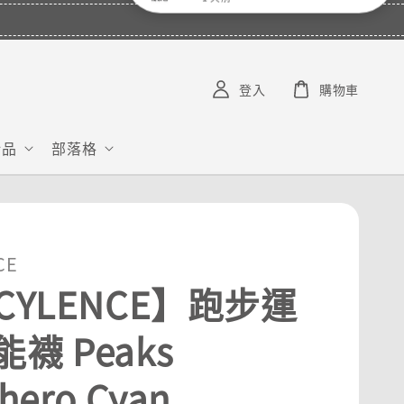
V***********
已購買了
【COMPRESSPORT】窄版止汗呼吸頭帶2.0_【零碼】
1 天前
登入
購物車
給品
部落格
CE
CYLENCE】跑步運
襪 Peaks
hero Cyan